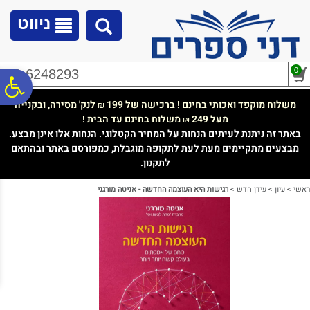
לתפריט
לתוכן
לתפריט
אתר
המרכזי
נגישות
ניווט
0
02-6248293
פ
משלוח מוקפד ואכותי בחינם ! ברכישה של 199
לנק' מסירה, ובקנייה
₪
מעל 249
משלוח בחינם עד הבית !
₪
סר
באתר זה ניתנת לעיתים הנחות על המחיר הקטלוגי. הנחות אלו אינן מבצע.
מבצעים מתקיימים מעת לעת לתקופה מוגבלת, כמפורסם באתר ובהתאם
לתקנון.
נג
ראשי
>
עיון
>
עידן חדש
>
רגישות היא העוצמה החדשה - אניטה מורגני