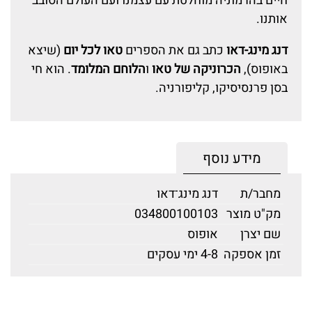
חיים בהרמוניה מוחלטת עם עצמנו ועם העולם הסובב
אותנו.
דנג מינג-דאו
כתב גם את הספרים
טאו לכל יום
(שיצא
באופוס),
הכרוניקה של טאו
ו
הלוחם המלומד
. הוא חי
בסן פרנסיסיקו, קליפורניה.
מידע נוסף
מחבר/ת
דנג מינג־דאו
מק"ט מוצר
034800100103
שם יצרן
אופוס
זמן אספקה
4-8 ימי עסקים