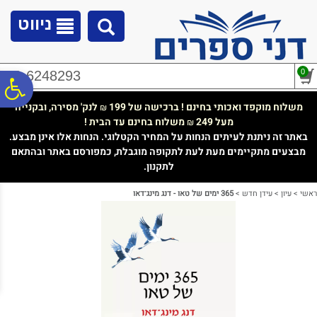
לתפריט
לתוכן
לתפריט
אתר
המרכזי
נגישות
ניווט
0
02-6248293
פ
משלוח מוקפד ואכותי בחינם ! ברכישה של 199
לנק' מסירה, ובקנייה
₪
מעל 249
משלוח בחינם עד הבית !
₪
סר
באתר זה ניתנת לעיתים הנחות על המחיר הקטלוגי. הנחות אלו אינן מבצע.
מבצעים מתקיימים מעת לעת לתקופה מוגבלת, כמפורסם באתר ובהתאם
לתקנון.
נג
ראשי
>
עיון
>
עידן חדש
>
365 ימים של טאו - דנג מינג־דאו