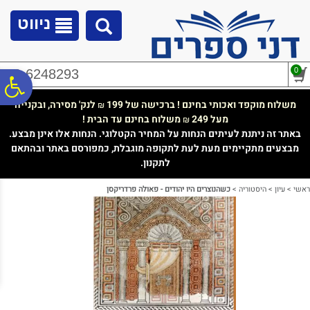
לתפריט
לתוכן
לתפריט
אתר
המרכזי
נגישות
ניווט
0
02-6248293
פ
משלוח מוקפד ואכותי בחינם ! ברכישה של 199
לנק' מסירה, ובקנייה
₪
מעל 249
משלוח בחינם עד הבית !
₪
סר
באתר זה ניתנת לעיתים הנחות על המחיר הקטלוגי. הנחות אלו אינן מבצע.
מבצעים מתקיימים מעת לעת לתקופה מוגבלת, כמפורסם באתר ובהתאם
לתקנון.
נג
ראשי
>
עיון
>
היסטוריה
>
כשהנוצרים היו יהודים - פאולה פרדריקסן