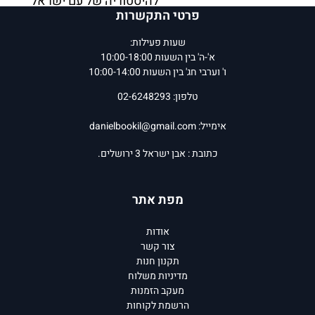
להיסטוריה של עם ישראל
פרטי התקשרות
באוניברסיטת תל אביב, היה
מן החוקרים הנדירים
שעות פעילות:
שהקימו וביססו תחום
א'-ה' בין השעות 10:00-18:00
ו' וערבי חג' בין השעות 10:00-14:00
מחקרי שלם. מחקריו שִחזרו
תמונה היסטורית עשירה
טלפון: 02-6248293
ומורכבת של תקופת
אימייל:
danielbookil@gmail.com
המשנה והתלמוד בארץ
ישראל ובבבל. אופנהיימר
כתובת : אבן ישראל 3 ירושלים.
היה מראשי הקהילה
האקדמית הישראלית,
מפת אתר
ומילא כמה וכמה תפקידי
מפתח שקידמו את חקר
אודות
תולדות ישראל.
צור קשר
תקנון חנות
מדיניות משלוח
המחיר שלנו:
75
₪
המחיר שלנו:
108
₪
מעקב הזמנות
הוסף לסל
הוסף לסל
הרשמת לקוחות