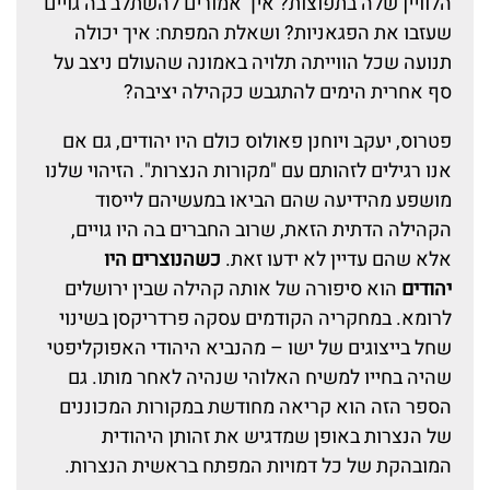
הלוויין שלה בתפוצות? איך אמורים להשתלב בה גויים
שעזבו את הפגאניות? ושאלת המפתח: איך יכולה
תנועה שכל הווייתה תלויה באמונה שהעולם ניצב על
סף אחרית הימים להתגבש כקהילה יציבה?
פטרוס, יעקב ויוחנן פאולוס כולם היו יהודים, גם אם
אנו רגילים לזהותם עם "מקורות הנצרות". הזיהוי שלנו
מושפע מהידיעה שהם הביאו במעשיהם לייסוד
הקהילה הדתית הזאת, שרוב החברים בה היו גויים,
אלא שהם עדיין לא ידעו זאת.
כשהנוצרים היו
יהודים
הוא סיפורה של אותה קהילה שבין ירושלים
לרומא. במחקריה הקודמים עסקה פרדריקסן בשינוי
שחל בייצוגים של ישו – מהנביא היהודי האפוקליפטי
שהיה בחייו למשיח האלוהי שנהיה לאחר מותו. גם
הספר הזה הוא קריאה מחודשת במקורות המכוננים
של הנצרות באופן שמדגיש את זהותן היהודית
המובהקת של כל דמויות המפתח בראשית הנצרות.