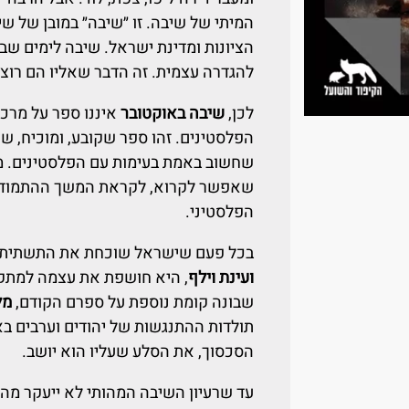
המיתי של שיבה. זו ״שיבה״ במובן של שי
הציונות ומדינת ישראל. שיבה לימים שבהם
להגדרה עצמית. זה הדבר שאליו הם רוצ
לכן,
שיבה באוקטובר
איננו ספר על מרכי
הפלסטינים. זהו ספר שקובע, ומוכיח, ש
שחשוב באמת בעימות עם הפלסטינים. מ
שאפשר לקרוא, לקראת המשך ההתמודדו
הפלסטיני.
בכל פעם שישראל שוכחת את התשתית ה
ועינת וילף
, היא חושפת את עצמה למתקפ
שבונה קומת נוספת על ספרם הקודם,
מל
תולדות ההתנגשות של יהודים וערבים בא
הסכסוך, את הסלע שעליו הוא יושב.
עד שרעיון השיבה המהותי לא ייעקר מהעו