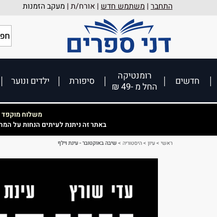
התחבר
|
משתמש חדש
| אורח/ת |
מעקב הזמנות
רומנטיקה
חדשים
סיפורת
ילדים ונוער
החל מ -49 ₪
משלוח מוקפד וא
באתר זה ניתנת לעיתים הנחות על המח
ראשי
>
עיון
>
היסטוריה
>
שיבה באוקטובר - עינת וילף