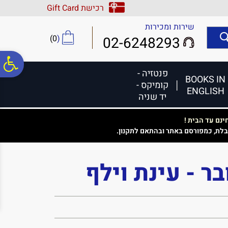
לתפריט
לתוכן
לתפריט
רכישת Gift Card
אתר
המרכזי
נגישות
שירות ומכירות
)
0
(
02-6248293
פ
פנטזיה -
BOOKS IN
קומיקס -
ENGLISH
סר
יד שניה
נם עד הבית !
נג
בלת, כמפורסם באתר ובהתאם לתקנון.
ר - עינת וילף