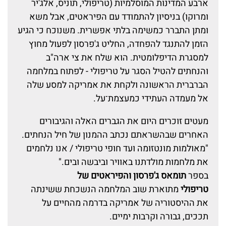
ארבע המדינות המוסלמיות (טריפולי, תוניס, אלג'יר
ומרוקו) בניסיון להתמודד עם הפיראטים, אבל משא
ומתן התברר כמשימה בלתי אפשרית. משנוכח כי הגיע
הזמן להתנגד להפחדה, החליט ג'פרסון לפעול מחוץ
למסגרת הדיפלומטית. הוא שלח את צי ארה"ב
והנחתים להטיל הסגר על טריפולי - לפתוח במלחמה
הברברית הראשונה ולקחת את אמריקה למסע שלה
אל מעמדה העתידי כמעצמת־על.
מעטים זוכרים היום את הגברים האלה והגיבורים
האחרים שבהשראתם נכתב ההמנון של חיל הנחתים.
"מאולמות מונטזומה ועד חופי טריפולי / אנו נלחמים
את מלחמות מולדתנו באוויר וביבשה ובים."
בספר
תומאס ג'פרסון והפיראטים של
טריפולי
מתוארת שוב המלחמה הנשכחת ששינתה
את ההיסטוריה של אמריקה בדרמה מהחיים על
תככים, גבורה וקרבות ימיים.