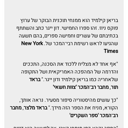
בריאן קילמיד הוא ממנחי תוכנית הבוקר של ערוץ
פוקס ניוז. זהו ספרו החמישי. דון ייגר כתב והשתתף
בכתיבתם של עשרים וחמישה ספרים, בהם תשעה
שהגיעו לראש רשימת רבי־המכר של.
New York
Times
"אף אחד לא מצליח ללכוד את הסכנה, התככים
והדרמה של המהפכה האמריקאית ושל התקופה
שלאחריה כמו בריאן קילמיד ודון ייגר."
בראד
תור
,
מחבר רב־המכר 'צוות חשאי'
"כך עושים מהיסטוריה סיפור מסעיר. נראה אותך,
הקורא, מניח את הספר הזה מידך."
בראד מלצר
,
מחבר
רב־המכר 'ספר השקרים'