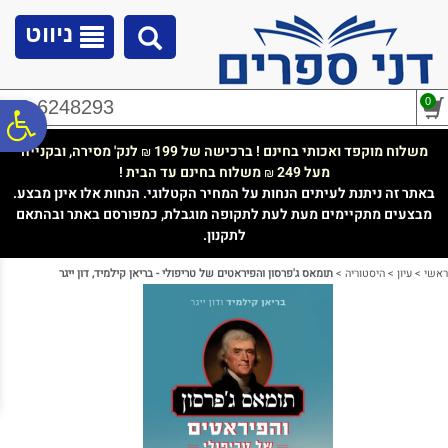
לתפריט
לתוכן
לתפריט
אתר
המרכזי
נגישות
ניווט
0
02-6248293
פ
משלוח מוקפד ואכותי בחינם ! ברכישה של 199
לנק' מסירה, ובקנייה
₪
מעל 249
משלוח בחינם עד הבית !
₪
סר
באתר זה ניתנת לעיתים הנחות על המחיר הקטלוגי. הנחות אלו אינן מבצע.
מבצעים מתקיימים מעת לעת לתקופה מוגבלת, כמפורסם באתר ובהתאם
לתקנון.
נג
ראשי
>
עיון
>
היסטוריה
>
תומאס ג'פרסון והפיראטים של טריפולי - בריאן קילמיד, דון ייגר