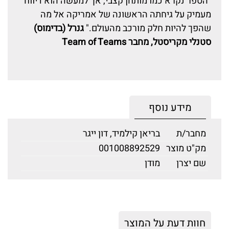
"הספר נקרא כמו מותחן קצבי, אך למעשה הוא דיווח
מעמיק על גיחתה הראשונה של אמריקה אל מה
שהפך להיות חלק מורכב מהעולם."
גנרל (בדימוס)
סטנלי מקריסטל, מחבר Team of Teams
מידע נוסף
מחבר/ת
בריאן קילמיד, דון ייגר
מק"ט מוצר
001008892529
שם יצרן
מודן
חוות דעת על המוצר