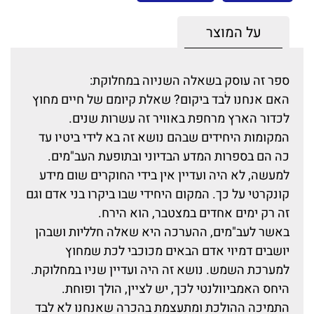
על המוצר
ספר זה עוסק בשאלה השנױה במחלוקת:
האם אנחנו לֹבד ביקום? שאלת קיומם של חײם מחוץ
לכדור הארץ מרחפת באװיר זה עשרות שנים.
המקומות היחידים שבהם נושא זה בא לידי ביטױ עד
כה הם בספרות המדע הבדיוני ובתופעת העב"מים.
למעשה, לא היה ועדײן אין בידי החוקרים שום מידע
קונקרטי על כך. המקום היחידי שבו ביקרו בני אדם וגם
זה רק ימים אחדים במצטבר, הוא הירח.
באשר לעב"מים, ההערכה היא שאלה חלליות ושבהן
יושבים דמױי אדם הבאים מכוכבי לכת שמחוץ
למערכת השמש. נושא זה היה ועדײן שנױ במחלוקת.
היחס האמביװלנטי לכך, יש לצײן, הולך ופוחת.
התמיכה ההולכת ומתעצמת בהכרה שאנחנו לא לבד