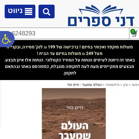
לתפריט
לתוכן
לתפריט
אתר
המרכזי
נגישות
ניווט
0
02-6248293
פ
משלוח מוקפד ואכותי בחינם ! ברכישה של 199
לנק' מסירה, ובקנייה
₪
מעל 249
משלוח בחינם עד הבית !
₪
סר
באתר זה ניתנת לעיתים הנחות על המחיר הקטלוגי. הנחות אלו אינן מבצע.
מבצעים מתקיימים מעת לעת לתקופה מוגבלת, כמפורסם באתר ובהתאם
לתקנון.
נג
ראשי
>
עיון
>
פילוסופיה
>
העולם שמעבר - חיים מזר