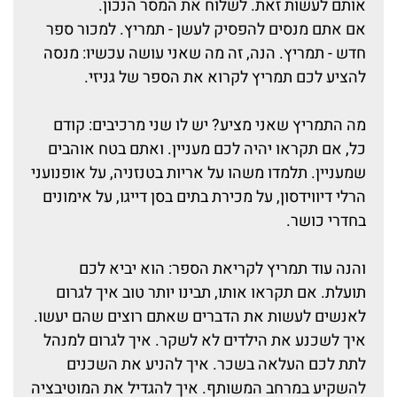
אותם לעשות זאת. לשלוח את המסר הנכון.
אם אתם מנסים להפסיק לעשן - תמריץ. למכור ספר
חדש - תמריץ. הנה, זה מה שאני עושה עכשיו: מנסה
להציע לכם תמריץ לקרוא את הספר של גניזי.
מה התמריץ שאני מציע? יש לו שני מרכיבים: קודם
כל, אם תקראו יהיה לכם מעניין. ואתם בטח אוהבים
שמעניין. תלמדו משהו על אריות בטנזניה, על אופנועני
הרלי דיווידסון, על מכירת בתים בסן דייגו, על אימונים
בחדרי כושר.
והנה עוד תמריץ לקריאת הספר: הוא יביא לכם
תועלת. אם תקראו אותו, תבינו יותר טוב איך לגרום
לאנשים לעשות את הדברים שאתם רוצים שהם יעשו.
איך לשכנע את הילדים לא לשקר. איך לגרום למנהל
לתת לכם העלאה בשכר. איך להניע את השכנים
להשקיע במרחב המשותף. איך להגדיל את המוטיבציה