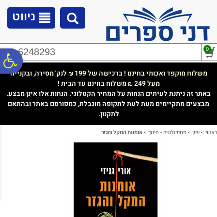
לתפריט
לתוכן
לתפריט
אתר
המרכזי
נגישות
ניווט
0
02-6248293
פ
משלוח מוקפד ואכותי בחינם ! ברכישה של 199
לנק' מסירה, ובקנייה
₪
מעל 249
משלוח בחינם עד הבית !
₪
סר
באתר זה ניתנת לעיתים הנחות על המחיר הקטלוגי. הנחות אלו אינן מבצע.
מבצעים מתקיימים מעת לעת לתקופה מוגבלת, כמפורסם באתר ובהתאם
לתקנון.
נג
ראשי
>
עיון
>
פסיכולוגיה - חינוך
>
אומנות המקל והגזר