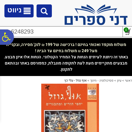
לתפריט
לתוכן
לתפריט
אתר
המרכזי
נגישות
ניווט
0
02-6248293
פ
משלוח מוקפד ואכותי בחינם ! ברכישה של 199
לנק' מסירה, ובקנייה
₪
מעל 249
משלוח בחינם עד הבית !
₪
סר
באתר זה ניתנת לעיתים הנחות על המחיר הקטלוגי. הנחות אלו אינן מבצע.
מבצעים מתקיימים מעת לעת לתקופה מוגבלת, כמפורסם באתר ובהתאם
לתקנון.
נג
ראשי
>
עיון
>
פסיכולוגיה - חינוך
>
אוף גוזל - עלי כץ