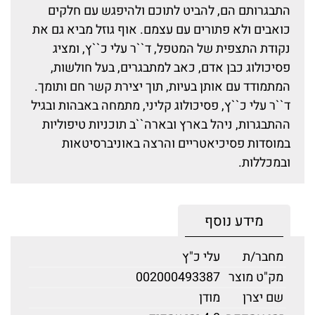
התבגרותם הם, להביט לתוכם ולהיפגש עם חלקים
כואבים ולא פתורים עם עצמם. אוף גוזל מביא גם את
נקודת התצפית של המטפל, ד``ר עלי כ``ץ, ומציג
פסיכולוג כבן אדם, כאב למתבגרים, בעל חולשות,
המתמודד עם אותן בעיות, תוך יצירת קשר חם ותומך.
ד``ר עלי כ``ץ, פסיכולוג קליני, מתמחה באבהות ובגיל
ההתבגרות, ניהל בארץ ובארה``ב תוכניות טיפוליות
במוסדות פסיכיאטריים והרצה באוניברסיטאות
ובמכללות.
מידע נוסף
מחבר/ת
עלי כ"ץ
מק"ט מוצר
002000493387
שם יצרן
מודן