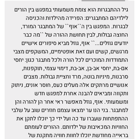
גיל ההתבגרות הוא צומת משמעותי במפגש בין הורים
לילדיהם המתבגרים: הפרידה מהילדות והכניסה
לבגרות. המפגש בין ה``אוף`` של המתבגר המורד,
החוצה גבולות, לבין תחושת ההורה של ``מה כבר
יודעים גוזלים...`` אוף, גוזל מביא סיפורים אישיים
מרגשים, קשים ועם זאת אופטימיים, המשקפים מצבי
התמודדות המוכרים לכל הורה ולכל מתבגר כגון: יחסי
אם-בת, יחסי אב-בן, אב-בת, דימוי עצמי, תוקפנות,
סרבנות, מיניות בוטה, מרד וחציית גבולות. מצבים
אנושיים מרתקים אלה מעלים כעס, חוסר אונים, ניתוק
ותקווה ומביאים להבנה אחרת למפגש חדש
ומשמעותי. אוף, גוזל מאפשר ראי אחר הן להורה והן
למתבגר. בני הנו ער ימצאו עצמם חוזרים שוב על שלבי
ההתפתחות שעברו עד כה ועל ידי כך יוכלו לתקן את
החוויות המכאיבות של ילדותם. ההורים לעומתם
בראייה מחודשת יוכלו לחוות חוויה מתקנת של