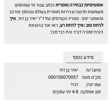
אופטימיות כבחירה מוסרית
נכתב עבור מי שמחפש
משמעות חדשה ובהירות מוסרית בעולם שהופך מורכב
ומאתגר יותר. ספריו הקודמים של ד"ר יאיר בן דוד,
איך
להיות טוב
ו
איך להיות רע
, ראו אור בהוצאת
כנרת־זמורה־דביר והיו רבי־מכר.
מידע נוסף
מחבר/ת
יאיר בן דוד
מק"ט מוצר
000100070057
שם יצרן
דביר
זמן אספקה
4-8 ימי עסקים