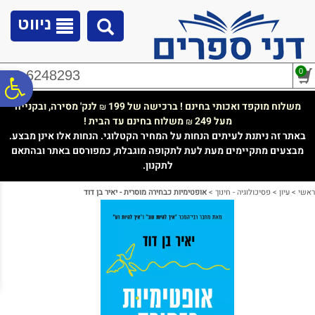
לתפריט
לתוכן
לתפריט
אתר
המרכזי
נגישות
ניווט
0
02-6248293
פ
משלוח מוקפד ואכותי בחינם ! ברכישה של 199
לנק' מסירה, ובקנייה
₪
מעל 249
משלוח בחינם עד הבית !
₪
סר
באתר זה ניתנת לעיתים הנחות על המחיר הקטלוגי. הנחות אלו אינן מבצע.
מבצעים מתקיימים מעת לעת לתקופה מוגבלת, כמפורסם באתר ובהתאם
לתקנון.
נג
ראשי
>
עיון
>
פסיכולוגיה - חינוך
>
אופטימיות כבחירה מוסרית - יאיר בן דוד