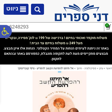
לתפריט
לתוכן
לתפריט
אתר
המרכזי
נגישות
ניווט
0
02-6248293
פ
משלוח מוקפד ואכותי בחינם ! ברכישה של 199
לנק' מסירה, ובקנייה
₪
מעל 249
משלוח בחינם עד הבית !
₪
סר
באתר זה ניתנת לעיתים הנחות על המחיר הקטלוגי. הנחות אלו אינן מבצע.
מבצעים מתקיימים מעת לעת לתקופה מוגבלת, כמפורסם באתר ובהתאם
לתקנון.
נג
ראשי
>
עיון
>
פסיכולוגיה - חינוך
>
אל תיתנו להפרעת הקשב להפריע - ציפי קוברינסקי