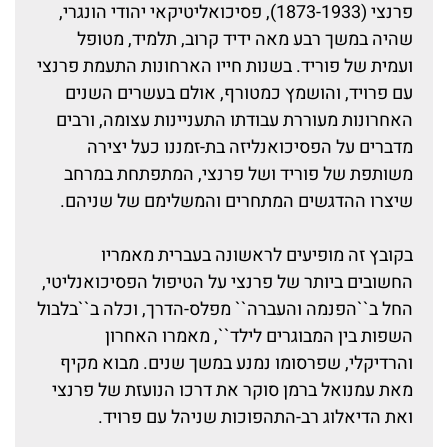
פרנצי (1873-1933), פסיכואליטיקאי יהודי הונגרי,
שהיה במשך רבע מאה ידיד קרוב, תלמיד, מטופל
ועמית של פוריד. בשנות חייו הארחונות התעמת פרנצי
עם פרויד, והושמץ כמטורף, אולם בעשרים השנים
האחרונות מעוררת עבודתו התעניינות עצומה, ורבים
מדברים על הפסיכואנליזה בת-זמננו כעל יצירה
משותפת של פוריד ושל פרנצי, המתפתחת במרחב
שיצרו ההדגשים המתחרים והמשלימם של שניהם.
בקובץ זה מופיעים לראשונה בעברית מאמריו
החשובים ביותר של פרנצי על הטיפול הפסיכואנליטי,
החל ב``הפנמה והעברה`` מפלס-הדרך, וכלה ב``בלבול
השפות בין המבוגרים לילד``, מאמרו האחרון
והרדיקלי, שפרסומו נמנע במשך שנים. מבוא מקיף
מאת עמנואל ברמן סוקר את דרכו הנועזת של פרנצי
ואת הדיאלוג רב-התהפוכות שניהל עם פרויד.