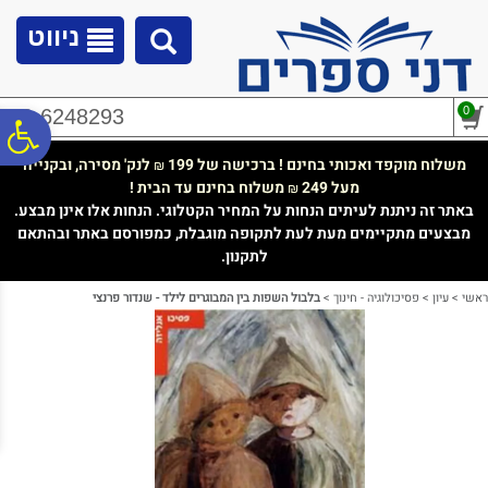
לתפריט
לתוכן
לתפריט
אתר
המרכזי
נגישות
ניווט
0
02-6248293
פ
משלוח מוקפד ואכותי בחינם ! ברכישה של 199
לנק' מסירה, ובקנייה
₪
מעל 249
משלוח בחינם עד הבית !
₪
סר
באתר זה ניתנת לעיתים הנחות על המחיר הקטלוגי. הנחות אלו אינן מבצע.
מבצעים מתקיימים מעת לעת לתקופה מוגבלת, כמפורסם באתר ובהתאם
לתקנון.
נג
ראשי
>
עיון
>
פסיכולוגיה - חינוך
>
בלבול השפות בין המבוגרים לילד - שנדור פרנצי