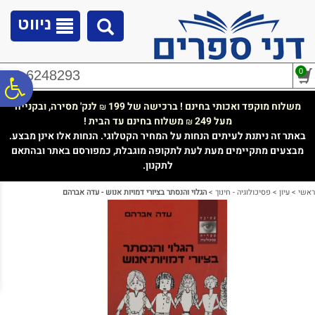
לתפריט
לתוכן
לתפריט
אתר
המרכזי
נגישות
ניווט
0
02-6248293
פ
משלוח מוקפד ואכותי בחינם ! ברכישה של 199
לנק' מסירה, ובקנייה
₪
מעל 249
משלוח בחינם עד הבית !
₪
סר
באתר זה ניתנת לעיתים הנחות על המחיר הקטלוגי. הנחות אלו אינן מבצע.
מבצעים מתקיימים מעת לעת לתקופה מוגבלת, כמפורסם באתר ובהתאם
לתקנון.
נג
ראשי
>
עיון
>
פסיכולוגיה - חינוך
>
הגלוי והנסתר בציורי דמויות אנוש - עדה אברהם