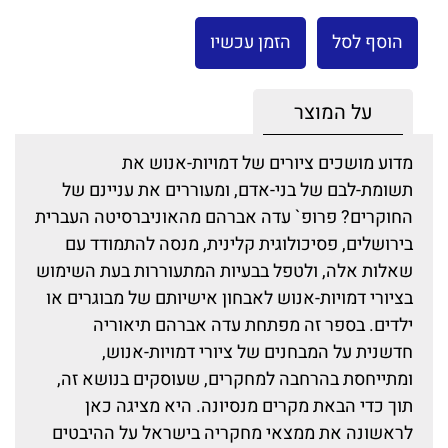
הוסף לסל
הזמן עכשיו
על המוצר
מדוע מושכים ציורים של דמויות-אנוש את
תשומת-לבם של בני-אדם, ומעוררים את עניינם של
החוקרים? פרופ` עדה אברהם מהאוניברסיטה העברית
בירושלים, פסיכולוגית קלינית, מנסה להתמודד עם
שאלות אלה, ולטפל בבעיות המתעוררות בעת השימוש
בציורי דמויות-אנוש לאבחון אישיותם של מבוגרים או
ילדים. בספר זה מפתחת עדה אברהם תיאוריה
חדשנית על המבחנים של ציורי דמויות-אנוש,
ומתייחסת בהרחבה למחקרים, שעוסקים בנושא זה,
תוך כדי הבאת מקרים מנסיונה. היא מציגה כאן
לראשונה את ממצאי מחקריה בישראל על ההיבטים