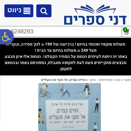
לתפריט
לתוכן
לתפריט
אתר
המרכזי
נגישות
ניווט
0
02-6248293
פ
משלוח מוקפד ואכותי בחינם ! ברכישה של 199
לנק' מסירה, ובקנייה
₪
מעל 249
משלוח בחינם עד הבית !
₪
סר
באתר זה ניתנת לעיתים הנחות על המחיר הקטלוגי. הנחות אלו אינן מבצע.
מבצעים מתקיימים מעת לעת לתקופה מוגבלת, כמפורסם באתר ובהתאם
לתקנון.
נג
ראשי
>
עיון
>
פסיכולוגיה - חינוך
>
החיים קצרים, אל תקני את הנעליים