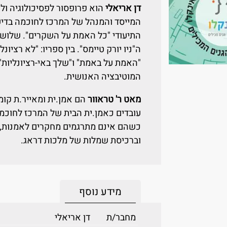
דן אריאלי
הוא פרופסור לפסיכולוגיה ול
המייסד והמנהל של המרכז לחוכמה בדי
התיעודי "כל האמת על השקרים". שלושה
ה"ניו יורק טיימס". בין ספריו: "לא רציונ
"האמת על באמת" ו"שלך באי-רציונליות"
המוטיבציה האנושית.
מאט ר' טראוור
הם אמן.ית ומאייר.ת קומ
עובדים כאמן.ית הבית של המרכז לחוכמ
כשהם אינם מתרגמים מחקרים לאמנות, ה
וברכיסת שמלות של מלכות דראג.
מידע נוסף
מחבר/ת
דן אריאלי