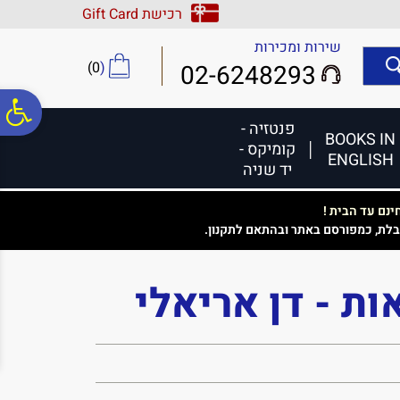
לתפריט
לתוכן
לתפריט
רכישת Gift Card
אתר
המרכזי
נגישות
שירות ומכירות
)
0
(
02-6248293
פ
פנטזיה -
BOOKS IN
קומיקס -
ENGLISH
סר
יד שניה
נם עד הבית !
נג
בלת, כמפורסם באתר ובהתאם לתקנון.
ת - דן אריאלי