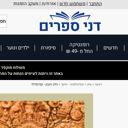
התחבר
|
משתמש חדש
| אורח/ת |
מעקב הזמנות
רומנטיקה
חדשים
סיפורת
ילדים ונוער
החל מ -49 ₪
משלוח מוקפד וא
באתר זה ניתנת לעיתים הנחות על המח
ראשי
>
עיון
>
פסיכולוגיה - חינוך
>
הלב הנבון - קורנפילד