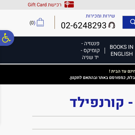
לתפריט
לתוכן
לתפריט
רכישת Gift Card
אתר
המרכזי
נגישות
שירות ומכירות
)
0
(
02-6248293
פ
פנטזיה -
BOOKS IN
קומיקס -
ENGLISH
סר
יד שניה
נם עד הבית !
נג
בלת, כמפורסם באתר ובהתאם לתקנון.
- קורנפילד