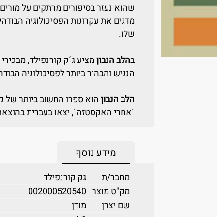
שהוא נעזר בסיפורים מרתקים על מורים דגו
מדגים את עקרונות הפסיכולוגיה הבוד
שלו.
ב
הלב הנבון
מציע ג´ק קורנפילד, מבכירי 
הנגיש והבהיר ביותר לפסיכולוגיה הבוד
הלב הנבון
הוא ספרו החשוב ביותר של קור
´אחרי האקסטזה´, יצאו בעברית בהוצאת 
מידע נוסף
מחבר/ת
גק קורנפילד
מק"ט מוצר
002000520540
שם יצרן
מודן