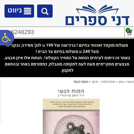
לתפריט
לתוכן
לתפריט
אתר
המרכזי
נגישות
ניווט
0
02-6248293
פ
משלוח מוקפד ואכותי בחינם ! ברכישה של 199
לנק' מסירה, ובקנייה
₪
מעל 249
משלוח בחינם עד הבית !
₪
סר
באתר זה ניתנת לעיתים הנחות על המחיר הקטלוגי. הנחות אלו אינן מבצע.
מבצעים מתקיימים מעת לעת לתקופה מוגבלת, כמפורסם באתר ובהתאם
לתקנון.
נג
ראשי
>
עיון
>
פסיכולוגיה - חינוך
>
המוח הנשי