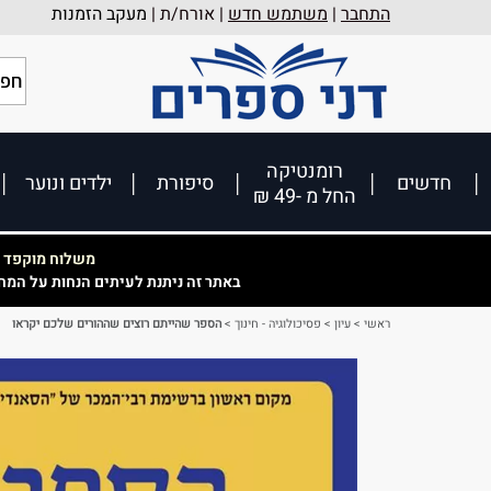
התחבר
|
משתמש חדש
| אורח/ת |
מעקב הזמנות
רומנטיקה
חדשים
סיפורת
ילדים ונוער
החל מ -49 ₪
משלוח מוקפד וא
באתר זה ניתנת לעיתים הנחות על המח
ראשי
>
עיון
>
פסיכולוגיה - חינוך
>
הספר שהייתם רוצים שההורים שלכם יקראו