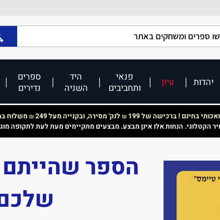
פנאי
היד
ספרים
יהדות
עיון
ותחביבים
השניה
נדירים
כותי בחינם ! ברכישה של 199
לנק' מסירה, ובקנייה מעל 249
משלוח בחי
₪
₪
יר הקטלוגי. הנחות אלו אינן מבצע. מבצעים מתקיימים מעת לעת לתקופה מוג
הספר שהייתם ר
שלכם 