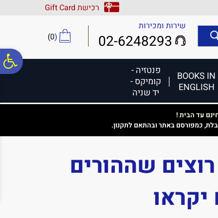
לתפריט
לתוכן
לתפריט
רכישת Gift Card
אתר
המרכזי
נגישות
שירות ומכירות
)
0
(
02-6248293
פ
פנטזיה -
BOOKS IN
קומיקס -
ENGLISH
סר
יד שניה
נם עד הבית !
נג
בלת, כמפורסם באתר ובהתאם לתקנון.
וצים שההורים
יקראו