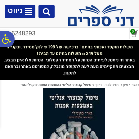
לתפריט
לתוכן
לתפריט
אתר
המרכזי
נגישות
ניווט
0
02-6248293
פ
משלוח מוקפד ואכותי בחינם ! ברכישה של 199
לנק' מסירה, ובקנייה
₪
מעל 249
משלוח בחינם עד הבית !
₪
סר
באתר זה ניתנת לעיתים הנחות על המחיר הקטלוגי. הנחות אלו אינן מבצע.
מבצעים מתקיימים מעת לעת לתקופה מוגבלת, כמפורסם באתר ובהתאם
לתקנון.
נג
ראשי
>
עיון
>
פסיכולוגיה - חינוך
>
טיפול קבוצתי אנליטי באמצעות אמנות -מקנילי גארי