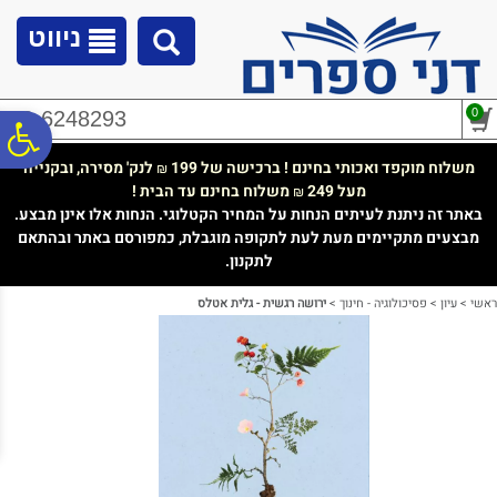
לתפריט
לתוכן
לתפריט
אתר
המרכזי
נגישות
ניווט
0
02-6248293
פ
משלוח מוקפד ואכותי בחינם ! ברכישה של 199
לנק' מסירה, ובקנייה
₪
מעל 249
משלוח בחינם עד הבית !
₪
סר
באתר זה ניתנת לעיתים הנחות על המחיר הקטלוגי. הנחות אלו אינן מבצע.
מבצעים מתקיימים מעת לעת לתקופה מוגבלת, כמפורסם באתר ובהתאם
לתקנון.
נג
ראשי
>
עיון
>
פסיכולוגיה - חינוך
>
ירושה רגשית - גלית אטלס