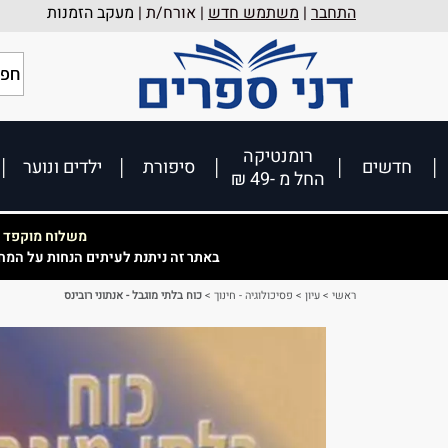
התחבר
|
משתמש חדש
| אורח/ת |
מעקב הזמנות
רומנטיקה
חדשים
סיפורת
ילדים ונוער
החל מ -49 ₪
משלוח מוקפד וא
באתר זה ניתנת לעיתים הנחות על המח
ראשי
>
עיון
>
פסיכולוגיה - חינוך
>
כוח בלתי מוגבל - אנתוני רובינס