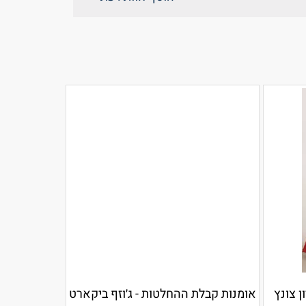
ן צונץ
אומנות קבלת ההחלטות - ג׳וזף ביקארט