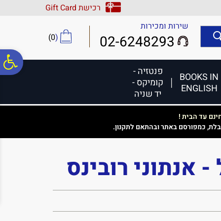
לתפריט
לתוכן
לתפריט
רכישת Gift Card
אתר
המרכזי
נגישות
שירות ומכירות
)
0
(
02-6248293
פ
פנטזיה -
BOOKS IN
קומיקס -
ENGLISH
סר
יד שניה
נם עד הבית !
נג
בלת, כמפורסם באתר ובהתאם לתקנון.
- אנתוני רובינס