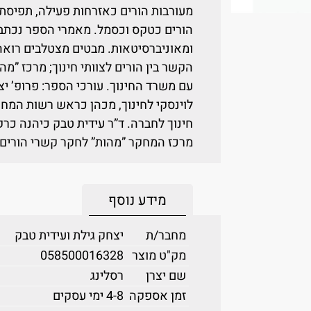
מעורבות הורים כאזרחות פעילה, תפיסת 
הורים כטקס וכסמל. מאמרי הספר נכתבו 
ומאוניברסיטאות. מבטים מצטלבים רואה 
הקשר בין הורים לצוותי חינוך; מרכז ”מה
עם משרד החינוך. עורכי הספר: פרופ’ י
לוינסקי לחינוך, מכהן כראש רשות המח
חינוך לחברה. ד”ר עידית טבק כיהנה כרק
מרכז המחקר ”מהות” לחקר קשרי הורים וצ
מידע נוסף
מחבר/ת
יצחק גילת ועידית טבק
מק"ט מוצר
058500016328
שם יצרן
רסלינג
זמן אספקה
4-8 ימי עסקים