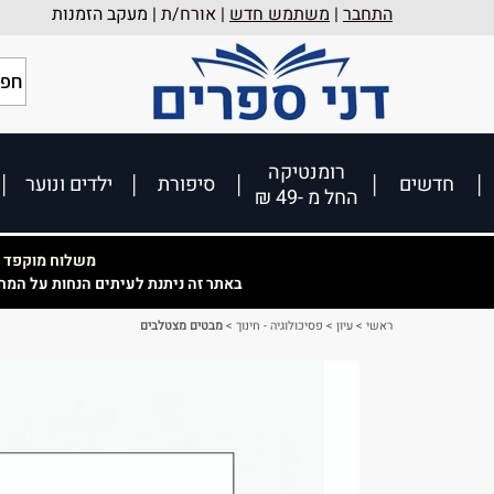
התחבר
|
משתמש חדש
| אורח/ת |
מעקב הזמנות
רומנטיקה
חדשים
סיפורת
ילדים ונוער
החל מ -49 ₪
משלוח מוקפד וא
באתר זה ניתנת לעיתים הנחות על המח
ראשי
>
עיון
>
פסיכולוגיה - חינוך
>
מבטים מצטלבים