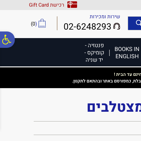
לתפריט
לתוכן
לתפריט
רכישת Gift Card
אתר
המרכזי
נגישות
שירות ומכירות
)
0
(
02-6248293
פ
פנטזיה -
BOOKS IN
קומיקס -
ENGLISH
סר
יד שניה
נם עד הבית !
נג
בלת, כמפורסם באתר ובהתאם לתקנון.
צטלבים