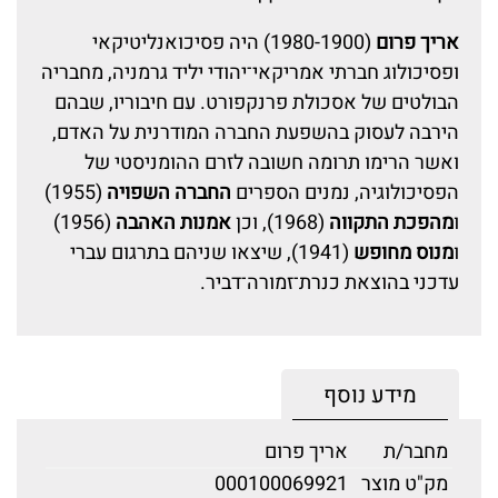
אריך פרום
(1980-1900) היה פסיכואנליטיקאי
ופסיכולוג חברתי אמריקאי־יהודי יליד גרמניה, מחבריה
הבולטים של אסכולת פרנקפורט. עם חיבוריו, שבהם
הירבה לעסוק בהשפעת החברה המודרנית על האדם,
ואשר הרימו תרומה חשובה לזרם ההומניסטי של
הפסיכולוגיה, נמנים הספרים
החברה השפויה
(1955)
ו
מהפכת התקווה
(1968), וכן
אמנות האהבה
(1956)
ו
מנוס מחופש
(1941), שיצאו שניהם בתרגום עברי
עדכני בהוצאת כנרת־זמורה־דביר.
מידע נוסף
מחבר/ת
אריך פרום
מק"ט מוצר
000100069921