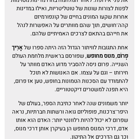
את פני אירופה. לאחר המלחמה בחרו מדינות מסוימות
לפנות לצורות שונות של טוטליטריות, ואילו במדינות
אחרות שקעו המונים בחיים של קונפורמיזם
קהה־חושים, תוך שהם מוותרים על האפשרות לנהל
את חייהם בהתאם לצרכים האמיתיים שלהם.
אחת התגובות לוויתור הגדול הזה היתה ספרו של
אֶרִיך
פְרוֹם
,
מנוס מחופש
, שפורסם בראשית מלחמת העולם
השנייה. פרום ניסה להסביר מדוע האדם מוותר על
חירותו – וגם על עצמו. אם האנושות לא תוכל
להתמודד עם הסכנות הטמונות בחופש, טען אז פרום,
היא תפנה למשטרים דיקטטוריים.
יותר משמונים שנה לאחר כתיבת הספר, בעולם של
היפר־צרכנות, פופוליזם גואה ורשתות חברתיות, נראה
שפרום לא יכול להיות רלוונטי יותר: האדם הוא אותו
אדם, דרכי המנוס מחופש הן בעיקרן אותן דרכי מנוס,
וכך גם הדרכים אל התיקון.