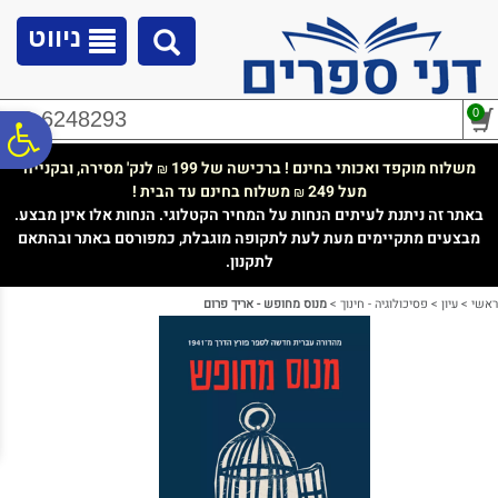
לתפריט
לתוכן
לתפריט
אתר
המרכזי
נגישות
ניווט
0
02-6248293
פ
משלוח מוקפד ואכותי בחינם ! ברכישה של 199
לנק' מסירה, ובקנייה
₪
מעל 249
משלוח בחינם עד הבית !
₪
סר
באתר זה ניתנת לעיתים הנחות על המחיר הקטלוגי. הנחות אלו אינן מבצע.
מבצעים מתקיימים מעת לעת לתקופה מוגבלת, כמפורסם באתר ובהתאם
לתקנון.
נג
ראשי
>
עיון
>
פסיכולוגיה - חינוך
>
מנוס מחופש - אריך פרום