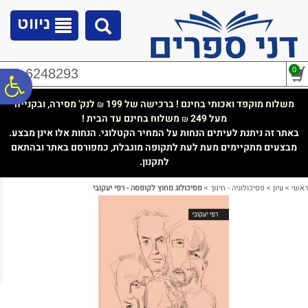
לתפריט
לתוכן
לתפריט
אתר
המרכזי
נגישות
ניווט
0
02-6248293
פ
משלוח מוקפד ואכותי בחינם ! ברכישה של 199
לנק' מסירה, ובקנייה
₪
מעל 249
משלוח בחינם עד הבית !
₪
סר
באתר זה ניתנת לעיתים הנחות על המחיר הקטלוגי. הנחות אלו אינן מבצע.
מבצעים מתקיימים מעת לעת לתקופה מוגבלת, כמפורסם באתר ובהתאם
לתקנון.
נג
ראשי
>
עיון
>
פסיכולוגיה - חינוך
>
פסיכולוג מחוץ לקופסה - רפי יעקובי