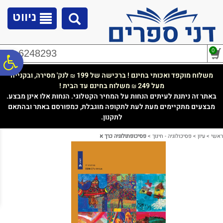
לתפריט
לתוכן
לתפריט
אתר
המרכזי
נגישות
ניווט
0
02-6248293
פ
משלוח מוקפד ואכותי בחינם ! ברכישה של 199
לנק' מסירה, ובקנייה
₪
מעל 249
משלוח בחינם עד הבית !
₪
סר
באתר זה ניתנת לעיתים הנחות על המחיר הקטלוגי. הנחות אלו אינן מבצע.
מבצעים מתקיימים מעת לעת לתקופה מוגבלת, כמפורסם באתר ובהתאם
לתקנון.
נג
ראשי
>
עיון
>
פסיכולוגיה - חינוך
>
פסיכופתולוגיה כרך א