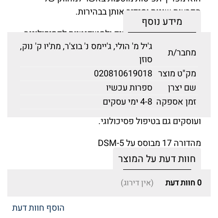
הפרעות שונות ומגדיר אותן בבהירות.
מידע נוסף
הספר מתאים לסטודנטים ולסטודנטיות לפסיכולוגיה,
ג'יל מ' הולי, ג'יימס נ' בוצ'ר, מת'יו ק' נוק,
לעבודה סוציאלית ולחינוך ולכל מי שעוסק בטיפול
מחבר/ת
סוזן
פסיכולוגי, וגם קוראים מתחומים אחרים השואפים
להרחיב את ידיעותיהם ימצאו בו עניין רב.
מק"ט מוצר
020810619018
שם יצרן
ספרות עכשיו
כותבי המהדורה החדשה של ספר זה הם מהחוקרים
זמן אספקה
4-8 ימי עסקים
המובילים בעולם בתחומי הפרעות הנפש השונות
ועוסקים גם בטיפול פסיכולוגי.
מהדורה 17 מבוסס על DSM-5
חוות דעת על המוצר
0
חוות דעת
(אין דירוג)
הוסף חוות דעת