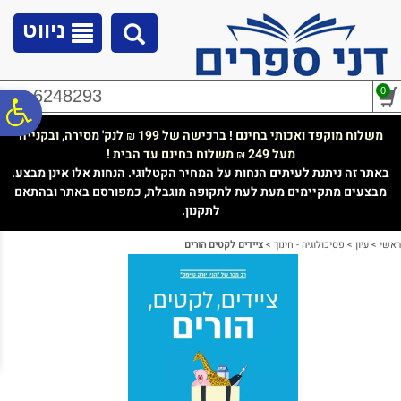
לתפריט
לתוכן
לתפריט
אתר
המרכזי
נגישות
ניווט
0
02-6248293
פ
משלוח מוקפד ואכותי בחינם ! ברכישה של 199
לנק' מסירה, ובקנייה
₪
מעל 249
משלוח בחינם עד הבית !
₪
סר
באתר זה ניתנת לעיתים הנחות על המחיר הקטלוגי. הנחות אלו אינן מבצע.
מבצעים מתקיימים מעת לעת לתקופה מוגבלת, כמפורסם באתר ובהתאם
לתקנון.
נג
ראשי
>
עיון
>
פסיכולוגיה - חינוך
>
ציידים לקטים הורים