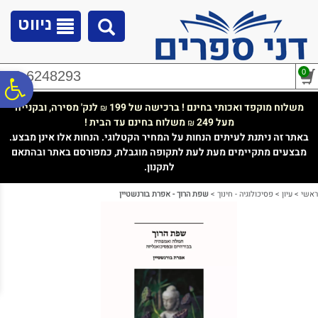
לתפריט
לתוכן
לתפריט
אתר
המרכזי
נגישות
ניווט
0
02-6248293
פ
משלוח מוקפד ואכותי בחינם ! ברכישה של 199
לנק' מסירה, ובקנייה
₪
מעל 249
משלוח בחינם עד הבית !
₪
סר
באתר זה ניתנת לעיתים הנחות על המחיר הקטלוגי. הנחות אלו אינן מבצע.
מבצעים מתקיימים מעת לעת לתקופה מוגבלת, כמפורסם באתר ובהתאם
לתקנון.
נג
ראשי
>
עיון
>
פסיכולוגיה - חינוך
>
שפת הרוך - אפרת בורנשטיין