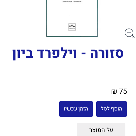
סזורה - וילפרד ביון
75 ₪
הוסף לסל
הזמן עכשיו
על המוצר