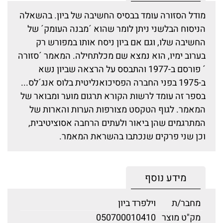
מודל הסזורה עומד בבסיס החשיבה של ביון. בהשאלה
הניסוח הבלשני ניתן לומר שהוא ´מבנה העומק´ של
החשיבה שלו, וגם אם ביון ניסח אותו במפורש רק
בערוב ימיו, הוא נמצא שם מכלתחילה. המאמר ´סזורה
´ פורסם ב-1977 והתבסס על הרצאה שביון נשא
ב-1975 בפני החברה הפסיכואנליטית בלוס אנג´לס...
בספר זה עומד לרשות הקורא תרגום מוער ומבואר של
המאמר. לגוף הטקסט מצורפות הערות והארות של
המתרגמים שהן ביאור ולעתים הרחבה אסוציטיבית,
וכן שני פרקים שנכתבו בהשראת המאמר.
מידע נוסף
מחבר/ת
וילפרד ביון
מק"ט מוצר
050700010410