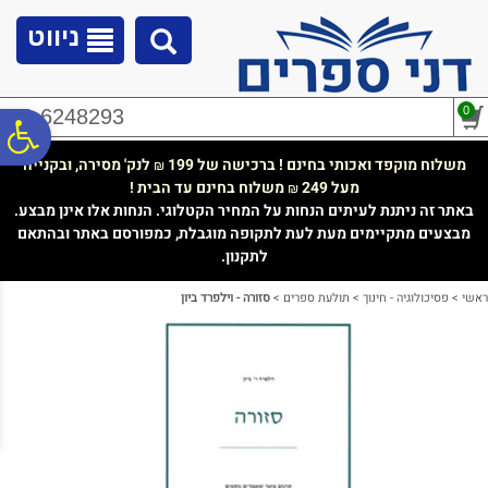
לתפריט
לתוכן
לתפריט
אתר
המרכזי
נגישות
ניווט
0
02-6248293
פ
משלוח מוקפד ואכותי בחינם ! ברכישה של 199
לנק' מסירה, ובקנייה
₪
מעל 249
משלוח בחינם עד הבית !
₪
סר
באתר זה ניתנת לעיתים הנחות על המחיר הקטלוגי. הנחות אלו אינן מבצע.
מבצעים מתקיימים מעת לעת לתקופה מוגבלת, כמפורסם באתר ובהתאם
לתקנון.
נג
ראשי
>
פסיכולוגיה - חינוך
>
תולעת ספרים
>
סזורה - וילפרד ביון