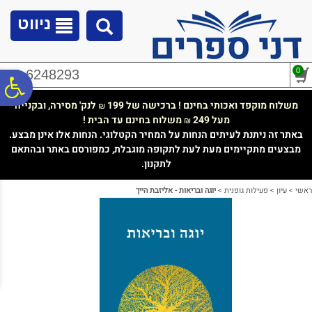
לתפריט
לתוכן
לתפריט
אתר
המרכזי
נגישות
ניווט
0
02-6248293
פ
משלוח מוקפד ואכותי בחינם ! ברכישה של 199
לנק' מסירה, ובקנייה
₪
מעל 249
משלוח בחינם עד הבית !
₪
סר
באתר זה ניתנת לעיתים הנחות על המחיר הקטלוגי. הנחות אלו אינן מבצע.
מבצעים מתקיימים מעת לעת לתקופה מוגבלת, כמפורסם באתר ובהתאם
לתקנון.
נג
ראשי
>
עיון
>
פעילות גופנית
>
יוגה ובריאות - אליזבת הייך