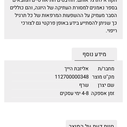
הקורא לתרגל אותם. ההיבטים התיאורטיים המובאים
בספר נאמנים למסורת העתיקה של היוגה, והם כוללים
הסבר מעמיק על ההשפעות המרפאות של כל תרגיל
כך שניתן להסתייע בידע באופן פרקטי גם לצורכי
ריפוי.
מידע נוסף
מחבר/ת
אליזבת הייך
מק"ט מוצר
112700000348
שם יצרן
שרף
זמן אספקה
4-8 ימי עסקים
חוות דעת על המוצר