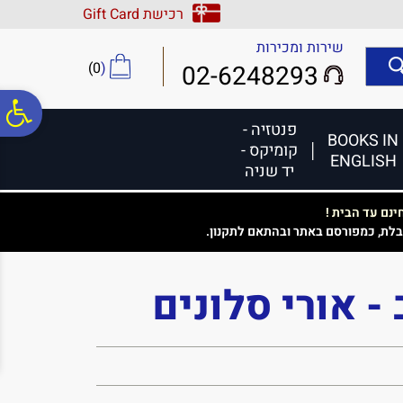
לתפריט
לתוכן
לתפריט
רכישת Gift Card
אתר
המרכזי
נגישות
שירות ומכירות
)
0
(
02-6248293
פ
פנטזיה -
BOOKS IN
קומיקס -
ENGLISH
סר
יד שניה
נם עד הבית !
נג
בלת, כמפורסם באתר ובהתאם לתקנון.
- אורי סלונים