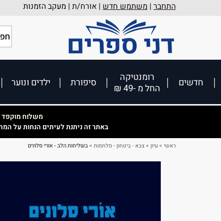
התחבר
|
משתמש חדש
| אורח/ת |
מעקב הזמנות
רומנטיקה
חדשים
סיפורת
ילדים ונוער
החל מ -49 ₪
משלוח מוקפד וא
באתר זה ניתנת לעיתים הנחות על המח
ראשי
>
עיון
>
צבא - ביטחון - מלחמות
>
בשליחות הלב - אורי סלונים