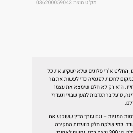
מק"ט מוצר: 036200059043
, החליט אוֹרי סלונים שלא ישקיע את כל
 במקום לחכות לפנסיה כדי לעשות את מה
חייו. הוא רק לא חלם שימצא את עצמו
ה, פועל בהתנדבות למען שבויי ונעדרי
לם.
יסות המניות – וגם עורך הדין ששכנע את
דד. כמי שלקח חלק בוועדות החקירה
הממלכתיות שעסקו באירועי סברה ושתילה, קו 300 ורצח רבין, נחשף לאחורי