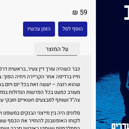
59 ₪
הוסף לסל
הזמן עכשיו
על המוצר
כבר כשהיה עורך דין צעיר, בראשית דרכו
חייו ברדיפה אחר הקריירה ויחיה הפוך:
שהוא רוצה – יעשה זאת בכל יום ויום ב
מעורב כמעט בכל הפרשות הגדולות במדינ
צה"ל ושותף למבצעים חשאיים חובקי עו
סלונים היה בין מייצגי הבנקים במשפט ו
לקוחו האופנובנק להחזיר את הכסף שש