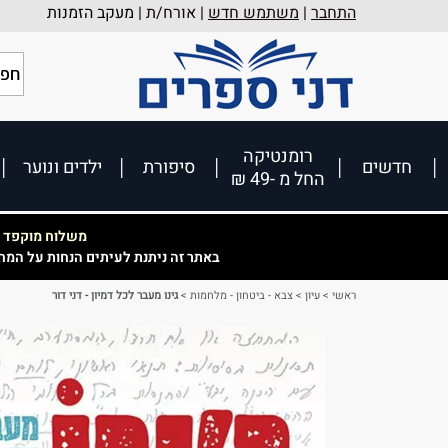
התחבר
|
משתמש חדש
| אורח/ת |
מעקב הזמנות
רומנטיקה
חדשים
סיפורת
ילדים ונוער
החל מ -49 ₪
משלוח מוקפד וא
באתר זה ניתנת לעיתים הנחות על המח
ראשי
>
עיון
>
צבא - ביטחון - מלחמות
>
גינו מעבר לכל דמיון - דני דור