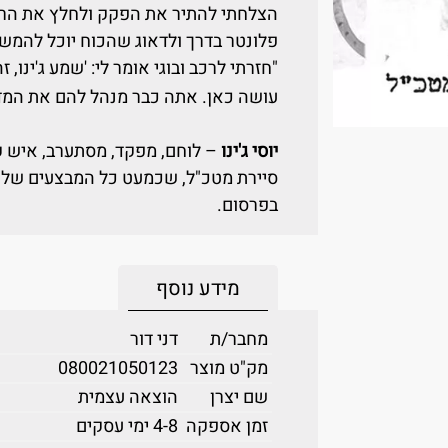
הצלחתי להתיר את הפקק ולחלץ את הרכב
פלונטר בדרך ולדאוג שהכוח יוכל להמש
"חזרתי לרכב ובוגי אומר לי: 'שמע ג'ינו
עושה כאן. אתה כבר מנהל להם את המדי
יוסי ג'ינו
– לוחם, מפקד, מסתערב, איש ק
סיירת מטכ"ל, שכמעט כל המבצעים שלו, 
בפרסום.
מידע נוסף
מחבר/ת
דני דור
מק"ט מוצר
080021050123
שם יצרן
הוצאה עצמית
זמן אספקה
4-8 ימי עסקים