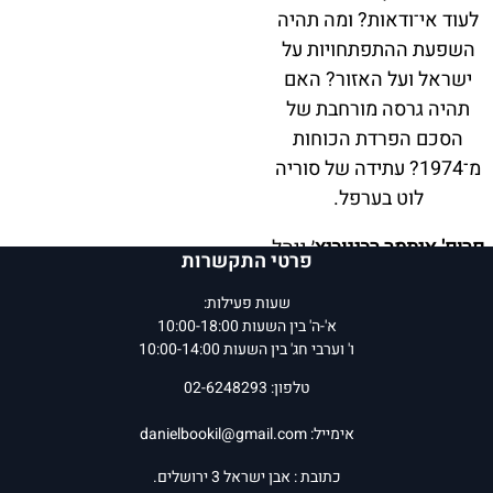
לעוד אי־ודאות? ומה תהיה
השפעת ההתפתחויות על
ישראל ועל האזור? האם
תהיה גרסה מורחבת של
הסכם הפרדת הכוחות
מ־1974? עתידה של סוריה
לוט בערפל.
פרופ' איתמר רבינוביץ
׳ ניהל
פרטי התקשרות
את המשא ומתן בין ישראל
שעות פעילות:
לסוריה בתקופתו של יצחק
א'-ה' בין השעות 10:00-18:00
רבין, כיהן כשגריר ישראל
ו' וערבי חג' בין השעות 10:00-14:00
בארצות הברית, והוא
טלפון: 02-6248293
מחברם של כמה ספרים על
הפוליטיקה וההיסטוריה של
אימייל:
danielbookil@gmail.com
סוריה.
כתובת : אבן ישראל 3 ירושלים.