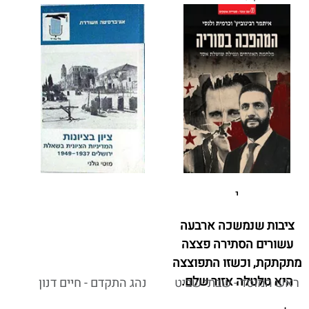
י
ציבות שנמשכה ארבעה
עשורים הסתירה פצצה
מתקתקת, וכשזו התפוצצה
היא טלטלה אזור שלם.
ראש המוסד - שבתי שביט
נהג התקדם - חיים דנון