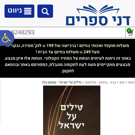
לתפריט
לתוכן
לתפריט
אתר
המרכזי
נגישות
ניווט
0
02-6248293
פ
משלוח מוקפד ואכותי בחינם ! ברכישה של 199
לנק' מסירה, ובקנייה
₪
מעל 249
משלוח בחינם עד הבית !
₪
סר
באתר זה ניתנת לעיתים הנחות על המחיר הקטלוגי. הנחות אלו אינן מבצע.
מבצעים מתקיימים מעת לעת לתקופה מוגבלת, כמפורסם באתר ובהתאם
לתקנון.
נג
ראשי
>
עיון
>
צבא - ביטחון - מלחמות
>
טילים על ישראל - שמעון גולן