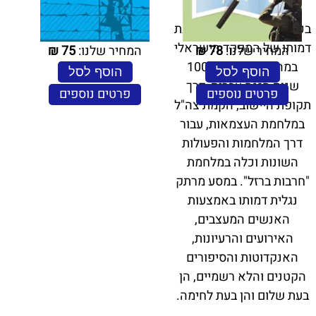
יוצר דמות ייחודית לצבא
בכל מדינה. בספר זה נבחנת
דמותו של המפקד הישראלי
המחיר שלנו:
78
₪
המחיר שלנו:
75
₪
במהלך למעלה מ־ 100
הוסף לסל
הוסף לסל
שנות הגנה עברית, דרך
פרטים נוספים
פרטים נוספים
תקופת היישוב, הקמת צה"ל
במלחמת העצמאות, עבור
דרך המלחמות והפעולות
השונות וכלה במלחמת
"חרבות ברזל". במסע מרתק
נגלית דמותו באמצעות
האנשים המעצבים,
האירועים והרעיונות,
האנקדוטות והסיפורים
הקטנים והלא רשמיים, הן
בעת שלום והן בעת לחימה.