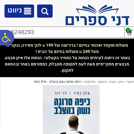
לתפריט
לתוכן
לתפריט
אתר
המרכזי
נגישות
ניווט
0
02-6248293
פ
משלוח מוקפד ואכותי בחינם ! ברכישה של 199
לנק' מסירה, ובקנייה
₪
מעל 249
משלוח בחינם עד הבית !
₪
סר
באתר זה ניתנת לעיתים הנחות על המחיר הקטלוגי. הנחות אלו אינן מבצע.
מבצעים מתקיימים מעת לעת לתקופה מוגבלת, כמפורסם באתר ובהתאם
לתקנון.
נג
ראשי
>
עיון
>
צבא - ביטחון - מלחמות
>
כיפה סרוגה נשק בהצלב - אילן כפיר