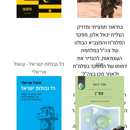
בתיאור תמציתי ומדויק
הצליח יגאל אלון, מפקד
הפלמ"ח והמצביא הבולט
של צה"ל במלחמת
העצמאות, להגדיר את
אמן
כל גבולות ישראל - שאול
דמותו של המפקד בפלמ"ח
אריאלי
ולאחר מכן בצה"ל.
"דמות מפקד" הוא מונח
המתאר את מארג יכולותיו
של מפקד צבאי מהבחינה
המקצועית, הערכית ובעיקר
המנהיגותית. התמהיל
המשתנה בין מרכיבים אלה