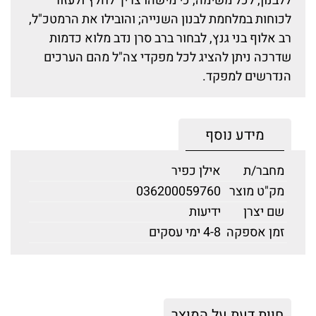
ללבנון, לכל משימה, כי מישהו צריך לחלץ ולעזור
לכוחות במלחמת לבנון השנייה; והובילו את הרמטכ"ל,
רב אלוף בני גנץ, לבחור ברב סרן נדב מלוא כדמות
שדרכה ניתן להציג לכל מפקדי צה"ל מהם הערכים
הנדרשים למפקד.
מידע נוסף
מחבר/ת
אילן כפיר
מק"ט מוצר
036200059760
שם יצרן
ידיעות
זמן אספקה
4-8 ימי עסקים
חוות דעת על המוצר