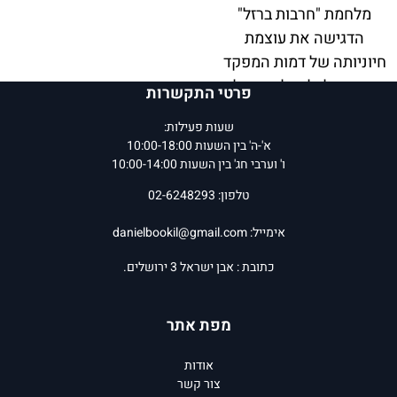
מלחמת "חרבות ברזל"
הדגישה את עוצמת
חיוניותה של דמות המפקד
הישראלי להצלחתו של
פרטי התקשרות
צה"ל. הספר מתייחס
שעות פעילות:
בקצרה גם למלחמה זו,
א'-ה' בין השעות 10:00-18:00
ומנתח את מה שניתן היה
ו' וערבי חג' בין השעות 10:00-14:00
ללמוד על דמות המפקד
טלפון: 02-6248293
הישראלי מראשיתה –
ניתוח שתרם תרומה נכבדה
אימייל:
danielbookil@gmail.com
להמשך העמקה ולהבנת
כתובת : אבן ישראל 3 ירושלים.
דרכו ומנהיגותו של המפקד
בצה"ל.
מפת אתר
המחיר שלנו:
85
₪
המחיר שלנו:
68
₪
אודות
הוסף לסל
הוסף לסל
צור קשר
פרטים נוספים
פרטים נוספים