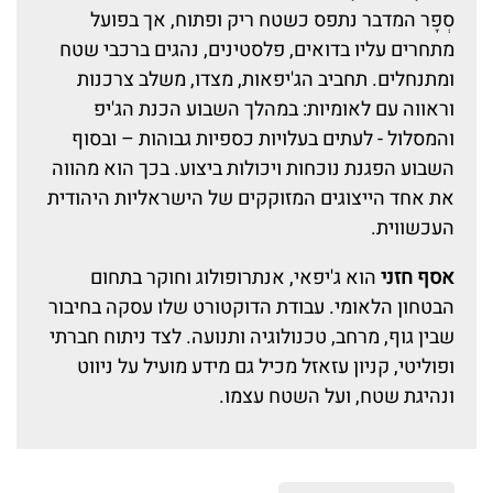
סְפָר המדבר נתפס כשטח ריק ופתוח, אך בפועל
מתחרים עליו בדואים, פלסטינים, נהגים ברכבי שטח
ומתנחלים. תחביב הג'יפאות, מצדו, משלב צרכנות
וראווה עם לאומיות: במהלך השבוע הכנת הג'יפ
והמסלול - לעתים בעלויות כספיות גבוהות – ובסוף
השבוע הפגנת נוכחות ויכולות ביצוע. בכך הוא מהווה
את אחד הייצוגים המזוקקים של הישראליות היהודית
העכשווית.
אסף חזני
הוא ג'יפאי, אנתרופולוג וחוקר בתחום
הבטחון הלאומי. עבודת הדוקטורט שלו עסקה בחיבור
שבין גוף, מרחב, טכנולוגיה ותנועה. לצד ניתוח חברתי
ופוליטי, קניון עזאזל מכיל גם מידע מועיל על ניווט
ונהיגת שטח, ועל השטח עצמו.