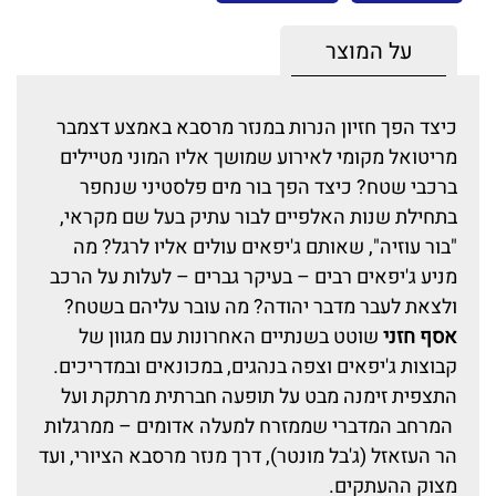
על המוצר
כיצד הפך חזיון הנרות במנזר מרסבא באמצע דצמבר
מריטואל מקומי לאירוע שמושך אליו המוני מטיילים
ברכבי שטח? כיצד הפך בור מים פלסטיני שנחפר
בתחילת שנות האלפיים לבור עתיק בעל שם מקראי,
"בור עוזיה", שאותם ג'יפאים עולים אליו לרגל? מה
מניע ג'יפאים רבים – בעיקר גברים – לעלות על הרכב
ולצאת לעבר מדבר יהודה? מה עובר עליהם בשטח?
אסף חזני
שוטט בשנתיים האחרונות עם מגוון של
קבוצות ג'יפאים וצפה בנהגים, במכונאים ובמדריכים.
התצפית זימנה מבט על תופעה חברתית מרתקת ועל
המרחב המדברי שממזרח למעלה אדומים – ממרגלות
הר העזאזל (ג'בל מונטר), דרך מנזר מרסבא הציורי, ועד
מצוק ההעתקים.