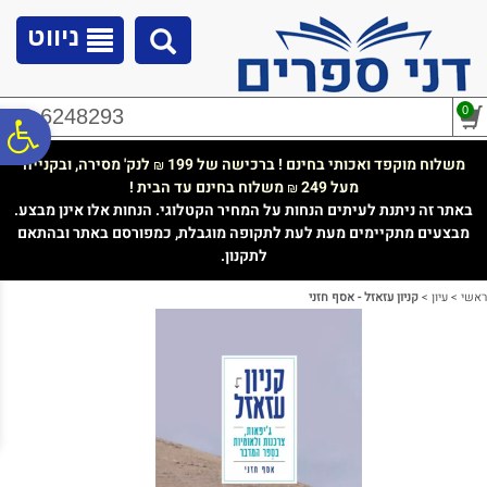
לתפריט
לתוכן
לתפריט
אתר
המרכזי
נגישות
ניווט
0
02-6248293
פ
משלוח מוקפד ואכותי בחינם ! ברכישה של 199
לנק' מסירה, ובקנייה
₪
מעל 249
משלוח בחינם עד הבית !
₪
סר
באתר זה ניתנת לעיתים הנחות על המחיר הקטלוגי. הנחות אלו אינן מבצע.
מבצעים מתקיימים מעת לעת לתקופה מוגבלת, כמפורסם באתר ובהתאם
לתקנון.
נג
ראשי
>
עיון
>
קניון עזאזל - אסף חזני