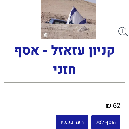
קניון עזאזל - אסף
חזני
62 ₪
הוסף לסל
הזמן עכשיו