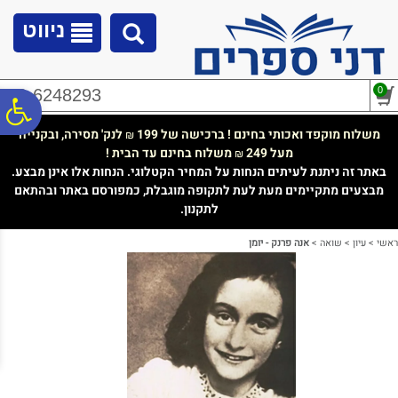
לתפריט
לתוכן
לתפריט
אתר
המרכזי
נגישות
ניווט
0
02-6248293
פ
משלוח מוקפד ואכותי בחינם ! ברכישה של 199
לנק' מסירה, ובקנייה
₪
מעל 249
משלוח בחינם עד הבית !
₪
סר
באתר זה ניתנת לעיתים הנחות על המחיר הקטלוגי. הנחות אלו אינן מבצע.
מבצעים מתקיימים מעת לעת לתקופה מוגבלת, כמפורסם באתר ובהתאם
לתקנון.
נג
ראשי
>
עיון
>
שואה
>
אנה פרנק - יומן