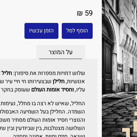
59 ₪
הוסף לסל
הזמן עכשיו
על המוצר
שלוש דמויות מספרות את סיפורן:
חליל 
אנושיות,
חלילן
שבצעירותו חי חיי עיר ש
עליו,
וחסיד אומות העולם
שעוסק בחקר כל
החליל, שאיש לא רצה בו מחלל, נעימות 
השמדה. החלילן בעל השמיעה האבסולוטית
והנוצרי חסיד אומות העולם מסתיר משפ
השלושה מצטלבות, בין שביודעין ובין של
ושנאה, חיים ומוות, אמונה ותחייה.