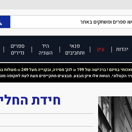
פנאי
היד
ספרים
יהדות
עיון
ותחביבים
השניה
נדירים
כותי בחינם ! ברכישה של 199
לנק' מסירה, ובקנייה מעל 249
משלוח בחי
₪
₪
יר הקטלוגי. הנחות אלו אינן מבצע. מבצעים מתקיימים מעת לעת לתקופה מוג
חידת החליל