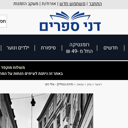
התחבר
|
משתמש חדש
| אורח/ת |
מעקב הזמנות
רומנטיקה
חדשים
סיפורת
ילדים ונוער
החל מ -49 ₪
משלוח מוקפד וא
באתר זה ניתנת לעיתים הנחות על המח
ראשי
>
עיון
>
שואה
>
חידת החלילן - אלי רוה