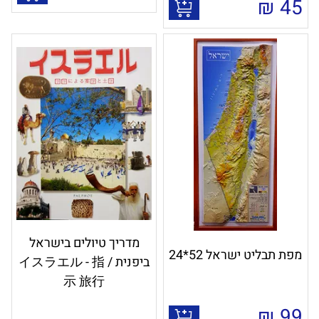
₪
45
מדריך טיולים בישראל
מפת תבליט ישראל 52*24
ביפנית / イスラエル - 指
示 旅行
₪
99