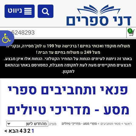
לתפריט
לתוכן
לתפריט
אתר
המרכזי
נגישות
ניווט
0
02-6248293
פ
משלוח מוקפד ואכותי בחינם ! ברכישה של 199
לנק' מסירה, ובקנייה
₪
מעל 249
משלוח בחינם עד הבית !
₪
סר
באתר זה ניתנת לעיתים הנחות על המחיר הקטלוגי. הנחות אלו אינן מבצע.
מבצעים מתקיימים מעת לעת לתקופה מוגבלת, כמפורסם באתר ובהתאם
לתקנון.
נג
פנאי ותחביבים ספרי
מסע - מדריכי טיולים
ראשי
>
פנאי ותחביבים
>
ספרי מסע - מדריכי טיולים
מציג
1
2
3
4
הבא >