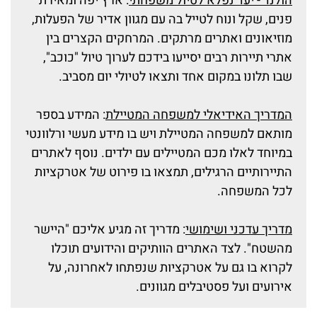
הולנד - יעד נפלא לטיול משפחתי
: ארץ יפה ומאירת
פנים, שקל ונוח לטייל בה עם מגוון אדיר של הפעלות,
מוזיאונים ואתרים מרתקים. המרחקים הקצרים בין
אתרי תיירות רבים יסייעו בידכם לערוך טיול "כוכב",
שבו תלונו במקום אחד ותצאו לטיולי יום מסביב.
המדריך האידיאלי למשפחה המטיילת
: המידע בספר
מותאם למשפחה המטיילת ויש בו מידע מעשי ורלוונטי
במיוחד לאלו מכם המטיילים עם ילדים. נוסף לאתרים
התיירותיים הרגילים, תמצאו בו פירוט של אטרקציות
לכל המשפחה.
מדריך עדכני ושימושי
: מדריך זה מגיע אליכם "היישר
מהשטח". לצד האתרים הוותיקים והידועים תוכלו
לקרוא בו גם על אטרקציות שנפתחו לאחרונה, על
אירועים ועל פסטיבלים מגוונים.