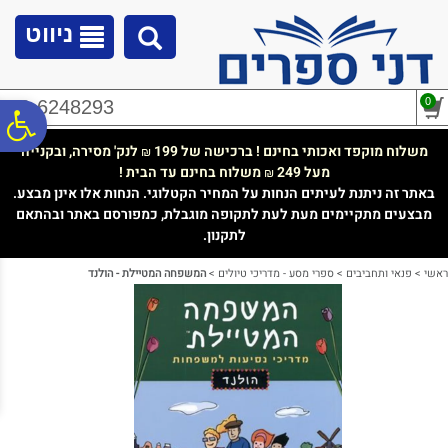
לתפריט
לתוכן
לתפריט
אתר
המרכזי
נגישות
ניווט
0
02-6248293
פ
משלוח מוקפד ואכותי בחינם ! ברכישה של 199
לנק' מסירה, ובקנייה
₪
מעל 249
משלוח בחינם עד הבית !
₪
סר
באתר זה ניתנת לעיתים הנחות על המחיר הקטלוגי. הנחות אלו אינן מבצע.
מבצעים מתקיימים מעת לעת לתקופה מוגבלת, כמפורסם באתר ובהתאם
לתקנון.
נג
ראשי
>
פנאי ותחביבים
>
ספרי מסע - מדריכי טיולים
>
המשפחה המטיילת - הולנד