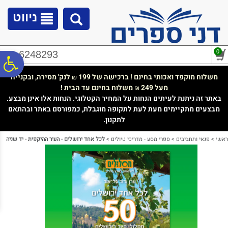
לתפריט
לתוכן
לתפריט
אתר
המרכזי
נגישות
ניווט
0
02-6248293
פ
משלוח מוקפד ואכותי בחינם ! ברכישה של 199
לנק' מסירה, ובקנייה
₪
מעל 249
משלוח בחינם עד הבית !
₪
סר
באתר זה ניתנת לעיתים הנחות על המחיר הקטלוגי. הנחות אלו אינן מבצע.
מבצעים מתקיימים מעת לעת לתקופה מוגבלת, כמפורסם באתר ובהתאם
לתקנון.
נג
ראשי
>
פנאי ותחביבים
>
ספרי מסע - מדריכי טיולים
>
לכל אחד ירושלים - העיר ההיקפית - יד שניה