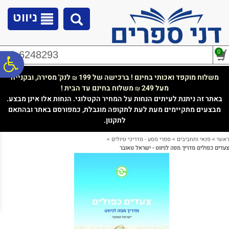
לתפריט
לתוכן
לתפריט
אתר
המרכזי
נגישות
ניווט
0
02-6248293
פ
משלוח מוקפד ואכותי בחינם ! ברכישה של 199
לנק' מסירה, ובקנייה
₪
מעל 249
משלוח בחינם עד הבית !
₪
סר
באתר זה ניתנת לעיתים הנחות על המחיר הקטלוגי. הנחות אלו אינן מבצע.
מבצעים מתקיימים מעת לעת לתקופה מוגבלת, כמפורסם באתר ובהתאם
לתקנון.
נג
ראשי
>
פנאי ותחביבים
>
ספרי מסע - מדריכי טיולים
>
צעדים כפולים מדריך מפה לניווט - ישראל טאובר