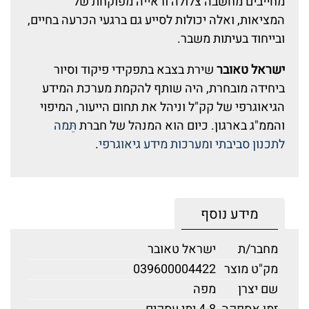
מחייבים מחשבה צלולה וראייה מפוקחת של
המציאות, ואלה יכולות לסייע גם ברגעי הכרעה בחיים,
ובייחוד בעיתות משבר.
ישראל טאובר
שירת בצבא בתפקידי פיקוד וסיור
ביחידה מובחרת, היה שותף להקמת מערכת המידע
הגיאוגרפי של קק"ל וניהל את תחום הייעור, המיפוי
והממ"ג בארגון. כיום הוא המנהל של חברת
תֵּמה
לתכנון סביבתי ומערכות מידע גיאוגרפי
.
מידע נוסף
מחבר/ת
ישראל טאובר
מק"ט מוצר
039600004422
שם יצרן
מפה