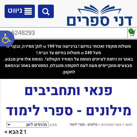
לתפריט
לתוכן
לתפריט
אתר
המרכזי
נגישות
ניווט
0
02-6248293
פ
משלוח מוקפד ואכותי בחינם ! ברכישה של 199
לנק' מסירה, ובקנייה
₪
מעל 249
משלוח בחינם עד הבית !
₪
סר
באתר זה ניתנת לעיתים הנחות על המחיר הקטלוגי. הנחות אלו אינן מבצע.
מבצעים מתקיימים מעת לעת לתקופה מוגבלת, כמפורסם באתר ובהתאם
לתקנון.
נג
פנאי ותחביבים
מילונים - ספרי לימוד
ראשי
>
פנאי ותחביבים
>
מילונים - ספרי לימוד
מציג
1
2
הבא >