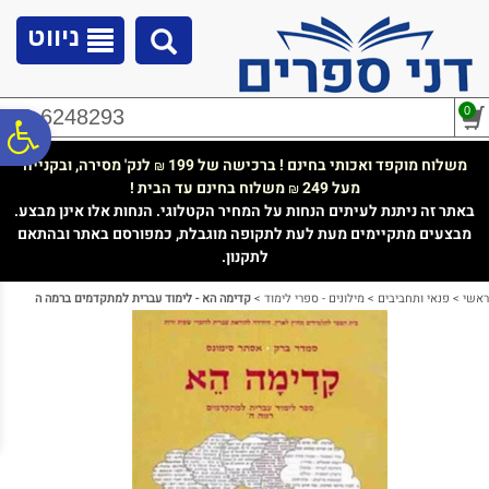
לתפריט
לתוכן
לתפריט
אתר
המרכזי
נגישות
ניווט
0
02-6248293
פ
משלוח מוקפד ואכותי בחינם ! ברכישה של 199
לנק' מסירה, ובקנייה
₪
מעל 249
משלוח בחינם עד הבית !
₪
סר
באתר זה ניתנת לעיתים הנחות על המחיר הקטלוגי. הנחות אלו אינן מבצע.
מבצעים מתקיימים מעת לעת לתקופה מוגבלת, כמפורסם באתר ובהתאם
לתקנון.
נג
ראשי
>
פנאי ותחביבים
>
מילונים - ספרי לימוד
>
קדימה הא - לימוד עברית למתקדמים ברמה ה