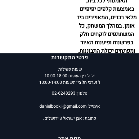
האומנותי לכל בית,
באמצעות קלפים יפיפיים
מלאי רבדים, המאויירים ביד
אומן. במהלך המשחק, כל
המשתתפים לוקחים חלק
בפרשנות ופיענוח האיור
ומפתחים יכולת התבוננות,
פרטי התקשרות
הקשבה והבעה בעל פה.
שעות פעילות:
המחיר שלנו:
152
₪
המחיר שלנו:
89
₪
א'-ה' בין השעות 10:00-18:00
ו' וערבי חג' בין השעות 10:00-14:00
הוסף לסל
הוסף לסל
פרטים נוספים
פרטים נוספים
טלפון: 02-6248293
אימייל:
danielbookil@gmail.com
כתובת : אבן ישראל 3 ירושלים.
מפת אתר