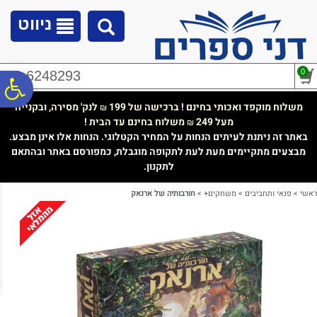
לתפריט
לתוכן
לתפריט
אתר
המרכזי
נגישות
ניווט
0
02-6248293
פ
משלוח מוקפד ואכותי בחינם ! ברכישה של 199
לנק' מסירה, ובקנייה
₪
מעל 249
משלוח בחינם עד הבית !
₪
סר
באתר זה ניתנת לעיתים הנחות על המחיר הקטלוגי. הנחות אלו אינן מבצע.
מבצעים מתקיימים מעת לעת לתקופה מוגבלת, כמפורסם באתר ובהתאם
לתקנון.
נג
ראשי
>
פנאי ותחביבים
>
משחקים+
>
חורבותיה של ארנאק