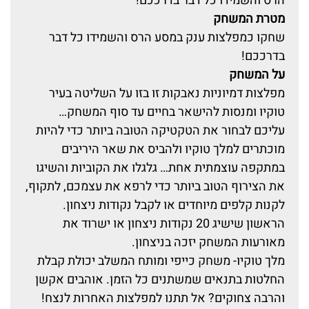
הרס והשמידו כל דבר בדרככם!
מטרת המשחק
שחקו כמפלצות ענק במסע הרס והשמידו כל דבר
בדרככם!
על המשחק
מפלצות דמיוניות נאבקות זו בזו על השליטה בעיר
טוקיו ומנסות להישאר בחיים עד סוף המשחק…
עליכם לבחור את הטקטיקה הטובה ביותר כדי להיות
מוכתרים למלך טוקיו ולהביס את שאר היריבים
במתקפה עוצמתית אחת… גלגלו את הקוביות והשיגו
את הצירוף הטוב ביותר כדי לרפא את עצמכם, לתקוף,
לקנות קלפים מיוחדים או לקבל נקודות ניצחון.
הראשון שישיג 20 נקודות ניצחון או ישרוד את
מאורעות המשחק יזכה בניצחון.
מלך טוקיו- משחק כייפי ומותח המשלב יכולת קבלת
החלטות בתנאים שמשתנים כל הזמן. אוהבים אקשן
והרבה צחוקים? אל תתנו למפלצות האחרות לנצח!