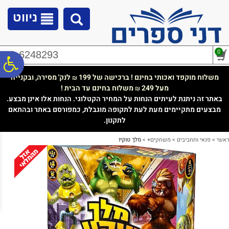
לתפריט
לתוכן
לתפריט
אתר
המרכזי
נגישות
ניווט
0
02-6248293
פ
משלוח מוקפד ואכותי בחינם ! ברכישה של 199
לנק' מסירה, ובקנייה
₪
מעל 249
משלוח בחינם עד הבית !
₪
סר
באתר זה ניתנת לעיתים הנחות על המחיר הקטלוגי. הנחות אלו אינן מבצע.
מבצעים מתקיימים מעת לעת לתקופה מוגבלת, כמפורסם באתר ובהתאם
לתקנון.
נג
ראשי
>
פנאי ותחביבים
>
משחקים+
>
מלך טוקיו