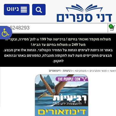
לתפריט
לתוכן
לתפריט
אתר
המרכזי
נגישות
ניווט
0
02-6248293
פ
משלוח מוקפד ואכותי בחינם ! ברכישה של 199
לנק' מסירה, ובקנייה
₪
מעל 249
משלוח בחינם עד הבית !
₪
סר
באתר זה ניתנת לעיתים הנחות על המחיר הקטלוגי. הנחות אלו אינן מבצע.
מבצעים מתקיימים מעת לעת לתקופה מוגבלת, כמפורסם באתר ובהתאם
לתקנון.
נג
ראשי
>
פנאי ותחביבים
>
משחקים+
>
רביעיות - דינוזאורים