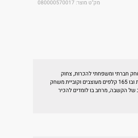
מק"ט מוצר: 080000570017
חק חברתי ומשפחתי להכרות, צחוק
והנאה. המשחק מעוצב בקופסא מהודרת ובו 165 קלפים מעוצבים וקוביית משחק
 של הקשבה, מרחב בו לומדים להכיר