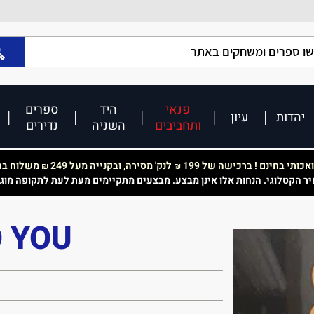
פנאי
היד
ספרים
יהדות
עיון
ותחביבים
השניה
נדירים
כותי בחינם ! ברכישה של 199
לנק' מסירה, ובקנייה מעל 249
משלוח בחי
₪
₪
יר הקטלוגי. הנחות אלו אינן מבצע. מבצעים מתקיימים מעת לעת לתקופה מוג
O YOU