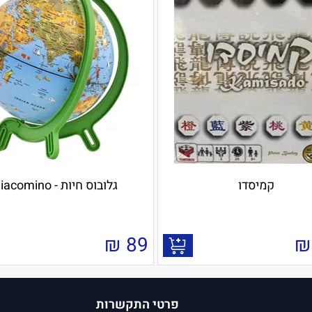
קמיסדו
גלובוס חיות - Giacomino
₪
89
₪
פרטי התקשרות