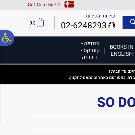
לתפריט
לתוכן
לתפריט
רכישת Gift Card
אתר
המרכזי
נגישות
שירות ומכירות
)
0
(
02-6248293
פ
פנטזיה -
BOOKS IN
קומיקס -
ENGLISH
סר
יד שניה
נם עד הבית !
נג
בלת, כמפורסם באתר ובהתאם לתקנון.
SO D