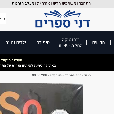
התחבר
|
משתמש חדש
| אורח/ת |
מעקב הזמנות
רומנטיקה
חדשים
סיפורת
ילדים ונוער
החל מ -49 ₪
משלוח מוקפד וא
באתר זה ניתנת לעיתים הנחות על המח
ראשי
>
פנאי ותחביבים
>
משחקים+
>
SO DO YOU