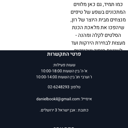
כמו תמיד, גם כאן מלווים
המתכונים בשפע של טיפים
מנצחים מבית היוצר של רון,
שיהפכו את מלאכת הכנת
הסלטים לקלה ומהנה -
מעצות לבחירת הירקות ועד
לשיטות חיתוך וטכניקות
פרטי התקשרות
הגשה. כל הידע שצבר רון
שעות פעילות:
במהלך השנים מוגש לכם
א'-ה' בין השעות 10:00-18:00
בספר הזה בשפה קולחת
ו' וערבי חג' בין השעות 10:00-14:00
ובליווי הסברים קלים,
טלפון: 02-6248293
שיהפכו אתכם למאסטרים
אמיתיים של סלטים.
אימייל:
danielbookil@gmail.com
אז בין אם אתם בשלנים
כתובת : אבן ישראל 3 ירושלים.
מנוסים או רק מתחילים,
"כמה סלטים" הוא המדריך