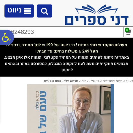
לתפריט
לתוכן
לתפריט
אתר
המרכזי
נגישות
ניווט
0
02-6248293
פ
משלוח מוקפד ואכותי בחינם ! ברכישה של 199
לנק' מסירה, ובקנייה
₪
מעל 249
משלוח בחינם עד הבית !
₪
סר
באתר זה ניתנת לעיתים הנחות על המחיר הקטלוגי. הנחות אלו אינן מבצע.
מבצעים מתקיימים מעת לעת לתקופה מוגבלת, כמפורסם באתר ובהתאם
לתקנון.
נג
ראשי
>
פנאי ותחביבים
>
בישול - אפיה
>
סבתא גילה - טעם של בית