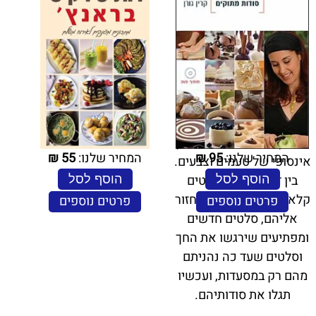
אחרי שכבש את המטבח
הישראלי עם ספריו
הקודמים, חוזר בלוגר
האוכל המצליח והאהוב
בספר חדש ומלא השראה,
ובו מתכונים שיעשירו את
שולחן האוכל שלכם במגוון
המחיר שלנו:
95
₪
המחיר שלנו:
55
₪
אינסופי של טעמים וצבעים.
בין דפיו תמצאו סלטים
הוסף לסל
הוסף לסל
קלאסיים שתמיד כיף לחזור
פרטים נוספים
פרטים נוספים
אליהם, סלטים חדשים
ומפתיעים שירגשו את החך
וסלטים שעד כה נהניתם
מהם רק במסעדות, ועכשיו
תגלו את סודותיהם.