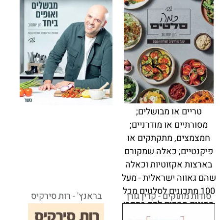
טריים או מבושלים;
מסורתיים או מודרניים;
חמצמצים, מתקתקים או
פיקנטיים; כאלה שמקורם
בארצות אקזוטיות וכאלה
שהם גאווה ישראלית - מעל
100 מתכונים לסלטים מכל
סודות מתוקים - קרין גורן
בראנץ' - רות סירקיס
הסוגים מחכים לכם בספרו
החדש של רון יוחננוב.