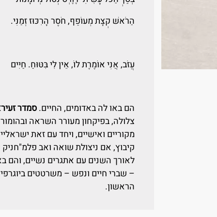
הַרֹאשׁ קְצָת מְעוֹפֵף, חֹסֶר הָרִכּוּז זְמַנִּי.
עֲזֹב, אֲנִי אוֹמֶרֶת לוֹ, אֵין לִי בִּטּוּחַ. חַיִּים
הם באו לה באדומים, החיים.
סמדר זעיר
צלולה, בפיקחון מעורר השראה ובהומור כ
מקוריים ואישיים, ויחד עם זאת ישראליי
קיבוץ, אם ניצולת שואה ואב פלמ"חניק
לאורך השנים עם אתגרים נשיים, והם באי
– שברי חיים ונפש – משרטטים ביוגרפי
הראשון.