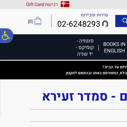
לתפריט
לתוכן
לתפריט
רכישת Gift Card
אתר
המרכזי
נגישות
שירות ומכירות
)
0
(
02-6248293
פ
פנטזיה -
BOOKS IN
קומיקס -
ENGLISH
סר
יד שניה
נם עד הבית !
נג
בלת, כמפורסם באתר ובהתאם לתקנון.
ם - סמדר זעירא