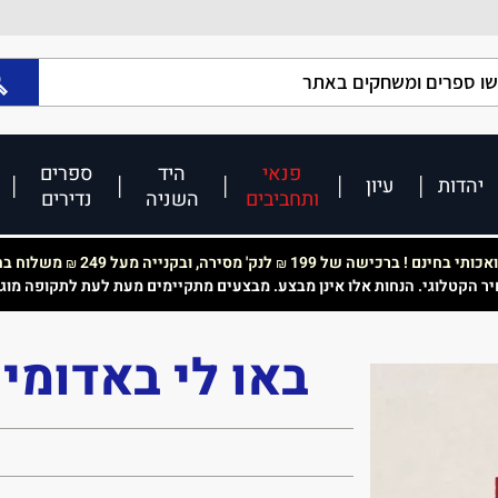
פנאי
היד
ספרים
יהדות
עיון
ותחביבים
השניה
נדירים
כותי בחינם ! ברכישה של 199
לנק' מסירה, ובקנייה מעל 249
משלוח בחי
₪
₪
יר הקטלוגי. הנחות אלו אינן מבצע. מבצעים מתקיימים מעת לעת לתקופה מוג
באו לי באדומי