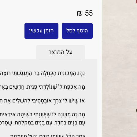
55 ₪
הוסף לסל
הזמן עכשיו
על המוצר
נַהָג הַמְּכוֹנִית הַכְּחֻלָּה בָּהּ הִתְנַגַּשְׁתִּי רוֹצ
מָה אִכְפַּת לוֹ שֶׁנוֹלַדְתִּי פָּגִית, חָדְשַׁיִם בְּאִי
אוֹ שֶׁיֵשׁ לִי צֹרֶךְ אוֹבְּסֶסִיבִי לְהַשְׁלִים אֶת חֲו
מָה זֶה מְשַׁנֶּה לוֹ שֶׁיָּשַׁנְתִּי בְּשִׁיטָה אִידֵאִי
עִם בָּנִים בַּחֶדֶר, עִם בָּנִים בַּמִּקְלַחַת, שֶׁסֵרְ
בְּסַךְ הַכֹּל עָשִׂיתִי רֶוֶרְס נְטוּל מְיוּמָנוּת