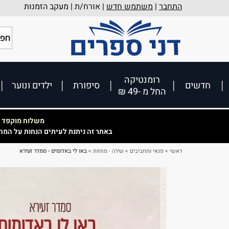
התחבר
|
משתמש חדש
| אורח/ת |
מעקב הזמנות
רומנטיקה
חדשים
סיפורת
ילדים ונוער
החל מ -49 ₪
משלוח מוקפד וא
באתר זה ניתנת לעיתים הנחות על המח
ראשי
>
פנאי ותחביבים
>
שירה - מחזות
>
באו לי באדומים - סמדר זעירא