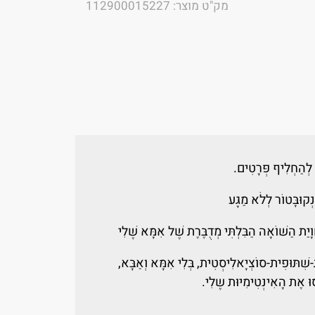
מק"ט מוצר: 112900015227
ֶה לְהַחְלִיף פְּרָטִים.
נְקוּבָּטוֹר לְלֹא מַגָּע
ָיַת הַשּׁוֹאָה הַבִּלְתִּי מְדֻבֶּרֶת שֶׁל אִמָּא שֶׁלִי
ת-שִׁתּוּפִית-סוֹצְיָאלִיסְטִית, בְּלִי אִמָּא וְאַבָּא,
סוּ אֶת הָאִינְטִימִיּוּת שֶלִי.