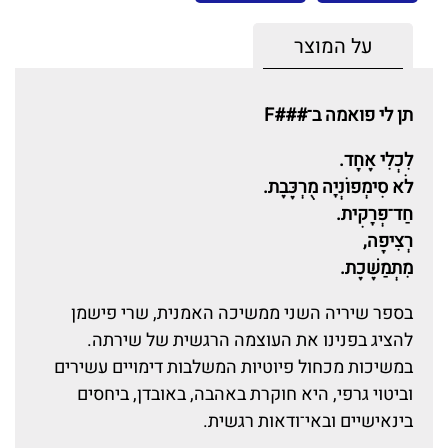
על המוצר
תן לי פואמה ב־###F
לִכְלִי אֶחָד.
לֹא סִימְפוֹנְיָה מֻרְכֶּבֶת.
חַד־פְּרָקִית.
רְצִיפָה,
מִתְמַשֶּׁכֶת.
בספר שיריה השני ממשיכה האמנית, שרי פישמן
להציג בפנינו את העוצמה הרגשית של שירתה.
במשיכות מכחול פיוטיות המשלבות דימויים עשירים
וביטוי גרפי, היא חוקרת באהבה, באובדן, ביחסים
בינאישיים ובאי־ודאות רגשית.