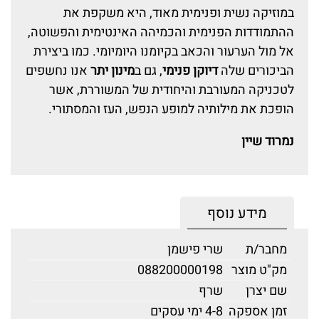
במוזיקה נשית ופנימית מאוד, היא משקפת את
ההתמודדות הפנימית והכמיהה האינטימית והפשוטה,
אל מול הערעור והכאב בקיומנו היומיומי. כמו ביצירת
הביכורים שלה
דיוקן פנימי
, גם ב
מינון יתר
אנו נחשפים
לטכניקה המעורבת והיחודית של המשוררת, אשר
הופכת את מילותיה למופע הנפש, העז והמסתורי.
נמרוד שיין
מידע נוסף
מחבר/ת
שרי פישמן
מק"ט מוצר
088200000198
שם יצרן
שרף
זמן אספקה
4-8 ימי עסקים