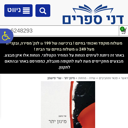
לתפריט
לתוכן
לתפריט
אתר
המרכזי
נגישות
ניווט
0
02-6248293
פ
משלוח מוקפד ואכותי בחינם ! ברכישה של 199
לנק' מסירה, ובקנייה
₪
מעל 249
משלוח בחינם עד הבית !
₪
סר
באתר זה ניתנת לעיתים הנחות על המחיר הקטלוגי. הנחות אלו אינן מבצע.
מבצעים מתקיימים מעת לעת לתקופה מוגבלת, כמפורסם באתר ובהתאם
לתקנון.
נג
ראשי
>
פנאי ותחביבים
>
שירה - מחזות
>
מינון יתר - שרי פישמן