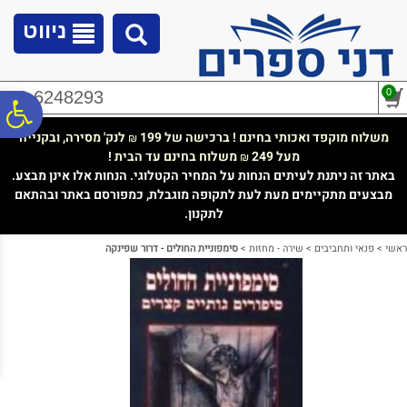
לתפריט
לתוכן
לתפריט
אתר
המרכזי
נגישות
ניווט
0
02-6248293
פ
משלוח מוקפד ואכותי בחינם ! ברכישה של 199
לנק' מסירה, ובקנייה
₪
מעל 249
משלוח בחינם עד הבית !
₪
סר
באתר זה ניתנת לעיתים הנחות על המחיר הקטלוגי. הנחות אלו אינן מבצע.
מבצעים מתקיימים מעת לעת לתקופה מוגבלת, כמפורסם באתר ובהתאם
לתקנון.
נג
ראשי
>
פנאי ותחביבים
>
שירה - מחזות
>
סימפוניית החולים - דרור שפינקה