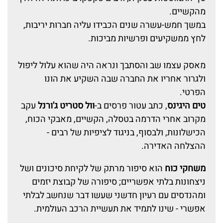
מהקשיים.
במשך חמש-עשרה שנים הכבידו עליה חברות יריבות,
לחץ ממשקיעים ופרשיות מביכות.
מאסק עצמו שב והסתבך ונראה היה שהוא עלול ליפול
ולגרור אחריו את החברה שבה השקיע את הונו
הפרטי.
טים היגינס
, כתב עטור פרסים ב-
וול סטריט ג
'
ורנל
עקב
מקרוב אחרי הדרמה בטסלה, הקשיים, מאבקי הכוח,
הכישלונות, ולבסוף, בניגוד לציפיות של רבים -
ההצלחה האדירה.
משחקי כוח
הוא סיפור מרתק של לקיחת סיכונים ושל
ניצחונות בלתי אפשריים; סיפורה של קבוצת יזמים
ומהנדסים עם רעיון חדשני שעשו דבר שנחשב לבלתי
אפשרי - שינו לתמיד את תעשיית הרכב העולמית.