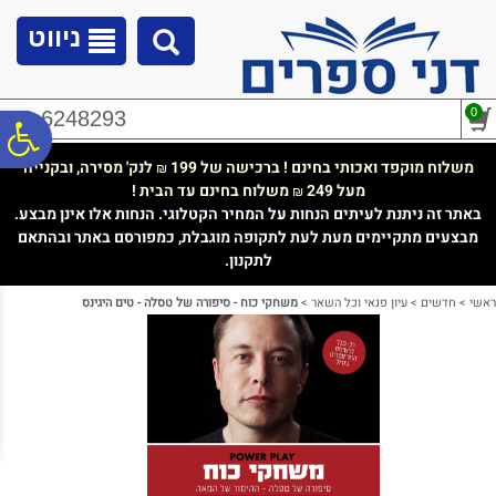
לתפריט
לתוכן
לתפריט
אתר
המרכזי
נגישות
ניווט
0
02-6248293
פ
משלוח מוקפד ואכותי בחינם ! ברכישה של 199
לנק' מסירה, ובקנייה
₪
מעל 249
משלוח בחינם עד הבית !
₪
סר
באתר זה ניתנת לעיתים הנחות על המחיר הקטלוגי. הנחות אלו אינן מבצע.
מבצעים מתקיימים מעת לעת לתקופה מוגבלת, כמפורסם באתר ובהתאם
לתקנון.
נג
ראשי
>
חדשים
>
עיון פנאי וכל השאר
>
משחקי כוח - סיפורה של טסלה - טים היגינס