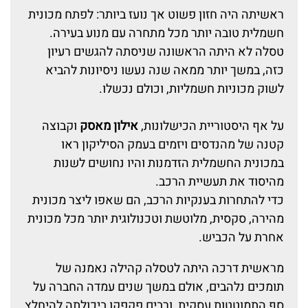
ראשיתה היה חזון פשוט אך נועז ביותר: לפתח מכונית
חשמלית טובה יותר מכל מתחרה עם מנוע בעירה.
טסלה לא היתה הראשונה שניסתה להגשים רעיון
כזה, במשך יותר ממאה שנה נעשו ניסיונות להביא
לשוק מכוניות חשמליות, וכולם נכשלו.
על אף היסטוריית הכישלונות,
אילון מאסק
וקבוצה
קטנה של מהנדסים ויזמים בעמק הסיליקון ראו
במכונית החשמלית הזדמנות והיו נחושים לשנות
מהיסוד את תעשיית הרכב.
כדי להתחרות בענקיות הרכב, הם שאפו ליצר מכונית
מהירה, סקסית, מלוטשת וטכנולוגית יותר מכל מכונית
אחרת על הכביש.
מראשית דרכה היתה לטסלה קהילה נאמנה של
תומכים נלהבים, אולם במשך שנים עמדה החברה על
סף התמוטטות עסקית, ורבים פקפקו ביכולתה להיחלץ