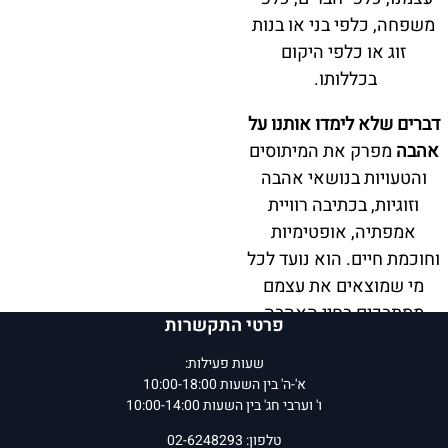
משפחה, כלפי בני או בנות
זוג או כלפי היקום
בכללותו.
דברים שלא לימדו אותנו על
אהבה
מפרק את המיתוסים
והטעויות בנושאי אהבה
וזוגיות, בכתיבה רוויית
אמפתיה, אופטימיות
וחוכמת חיים. הוא נועד לכל
מי שמוצאים את עצמם
מסתבכים בחיי האהבה
פרטי התקשרות
שלהם.
שעות פעילות:
וֶקס קינג
הוא מחבר רבי
א'-ה' בין השעות 10:00-18:00
ו' וערבי חג' בין השעות 10:00-14:00
מכר בריטי, מורה רוחני,
ומאמן תודעה עם מאות
טלפון: 02-6248293